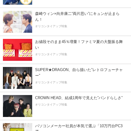
森崎ウィン×向井康二“両片思い”にキュンが止まら
ん！
オリコンタイアップ特集
お値段そのまま45％増量！ファミマ夏の大盤振る舞
い
オリコンタイアップ特集
SUPER★DRAGON、自ら描いた”レトロフューチャ
ー”
オリコンタイアップ特集
CROWN HEAD、結成1周年で見えた”バンドらしさ”
オリコンタイアップ特集
パソコンメーカー社員が本気で選ぶ「10万円台PC3