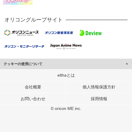
オリコングループサイト
クッキーの使用について
このサイトでは Cookie を使用して、ユーザーに合わせたコンテンツや広告の
elthaとは
表示、ソーシャル メディア機能の提供、広告の表示回数やクリック数の測定を
行っています。
会社概要
個人情報保護方針
また、ユーザーによるサイトの利用状況についても情報を収集し、ソーシャル
お問い合わせ
採用情報
メディアや広告配信、データ解析の各パートナーに提供しています。
各パートナーは、この情報とユーザーが各パートナーに提供した他の情報や、
© oricon ME inc.
ユーザーが各パートナーのサービスを使用したときに収集した他の情報を組み
合わせて使用することがあります。