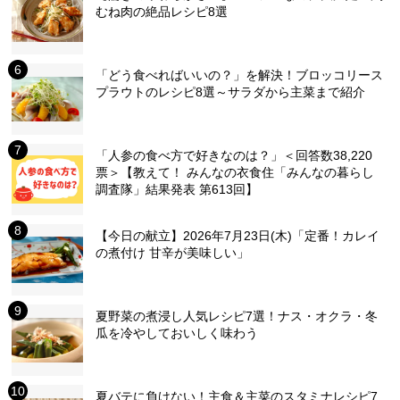
むね肉の絶品レシピ8選
「どう食べればいいの？」を解決！ブロッコリース
プラウトのレシピ8選～サラダから主菜まで紹介
「人参の食べ方で好きなのは？」＜回答数38,220
票＞【教えて！ みんなの衣食住「みんなの暮らし
調査隊」結果発表 第613回】
【今日の献立】2026年7月23日(木)「定番！カレイ
の煮付け 甘辛が美味しい」
夏野菜の煮浸し人気レシピ7選！ナス・オクラ・冬
瓜を冷やしておいしく味わう
夏バテに負けない！主食＆主菜のスタミナレシピ7