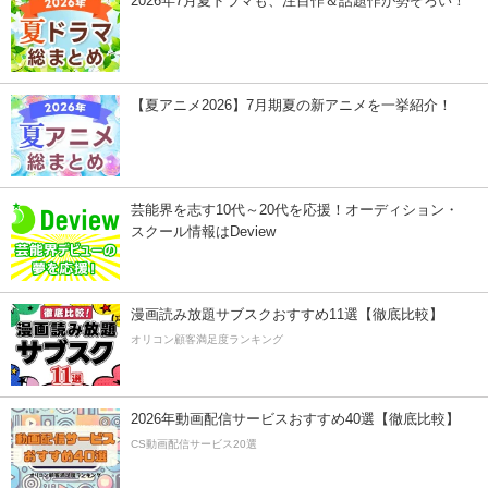
2026年7月夏ドラマも、注目作＆話題作が勢ぞろい！
【夏アニメ2026】7月期夏の新アニメを一挙紹介！
芸能界を志す10代～20代を応援！オーディション・
スクール情報はDeview
漫画読み放題サブスクおすすめ11選【徹底比較】
オリコン顧客満足度ランキング
2026年動画配信サービスおすすめ40選【徹底比較】
CS動画配信サービス20選