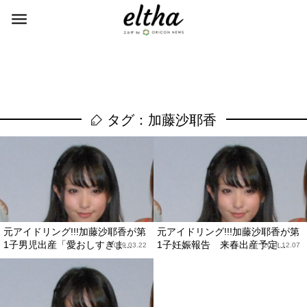
タグ：加藤沙耶香
元アイドリング!!!加藤沙耶香が第
元アイドリング!!!加藤沙耶香が第
1子男児出産「愛おしすぎま...
1子妊娠報告 来春出産予定...
2019.03.22
2018.12.07