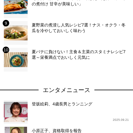
の煮付け 甘辛が美味しい」
夏野菜の煮浸し人気レシピ7選！ナス・オクラ・冬
瓜を冷やしておいしく味わう
夏バテに負けない！主食＆主菜のスタミナレシピ7
選～栄養満点でおいしく元気に
エンタメニュース
登坂絵莉、4歳長男とランニング
2025.09.21
小原正子、資格取得を報告