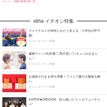
ホーム
加藤沙耶香記事一覧
eltha イチオシ特集
マクドナルドが40年にわたり支える「小学生の甲子
園」
オリコンタイアップ特集
森崎ウィン×向井康二“両片思い”にキュンが止まら
ん！
オリコンタイアップ特集
お値段そのまま45％増量！ファミマ夏の大盤振る舞
い
オリコンタイアップ特集
SUPER★DRAGON、自ら描いた”レトロフューチャ
ー”