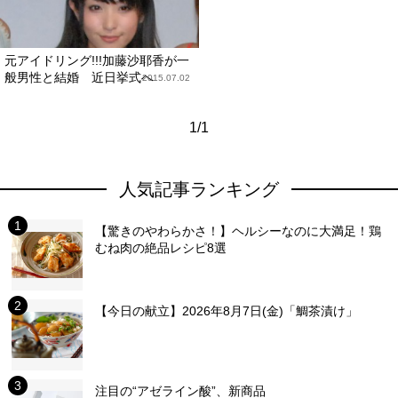
元アイドリング!!!加藤沙耶香が一
般男性と結婚 近日挙式へ
2015.07.02
1/1
人気記事ランキング
【驚きのやわらかさ！】ヘルシーなのに大満足！鶏
むね肉の絶品レシピ8選
【今日の献立】2026年8月7日(金)「鯛茶漬け」
注目の“アゼライン酸”、新商品