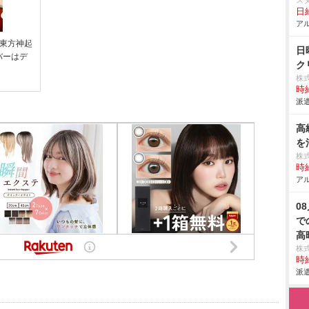
ス
日給
アル
で東方神起
日
バーはデ
ク
株
時給
派遣
高
を
株
時給
アル
0
で
高
株
時給
派遣