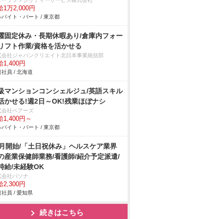
ターツファシリティーサービス株式会社
1万2,000円
バイト・パート / 東京都
曜固定休み・長期休暇あり/倉庫内フォー
リフト作業/資格を活かせる
式会社ジャパンクリエイト北日本事業統括部
1,400円
社員 / 北海道
級マンションコンシェルジュ/英語スキル
活かせる!週2日～OK!残業ほぼナシ
式会社ベアーズ
1,400円～
バイト・パート / 東京都
8月開始/「土日祝休み」ヘルスケア業界
の産業保健師業務/看護師/紹介予定派遣/
時給/未経験OK
式会社パソナ
2,300円
社員 / 愛知県
続きはこちら