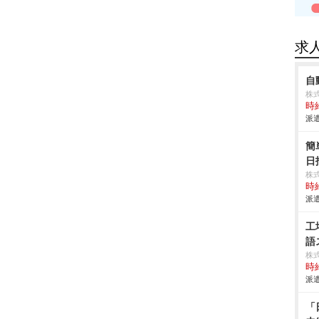
求
自
株
時給
派遣
簡
日
株
時給
派遣
工
語
株
時給
派遣
「