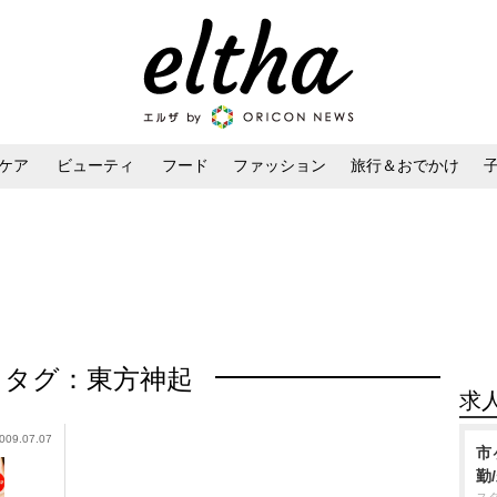
ケア
ビューティ
フード
ファッション
旅行＆おでかけ
ンケア
ダイエット・ボディケア
ヘアスタイル・ヘアアレンジ
タグ：東方神起
求
009.07.07
市
勤