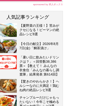
sponsored by 求人ボックス
人気記事ランキング
【夏野菜の王様！】苦みが
クセになる！ピーマンの絶
品レシピ8選
【今日の献立】2026年8月
7日(金)「鯛茶漬け」
「暑い日に飲みたいドリン
クは？」＜回答数38,386
票＞【教えて！ みんなの
衣食住「みんなの暮らし調
査隊」結果発表 第614回】
【驚きのやわらかさ！】ヘ
ルシーなのに大満足！鶏む
ね肉の絶品レシピ8選
チャンプルーだけじゃもっ
たいない！今年こそ極める