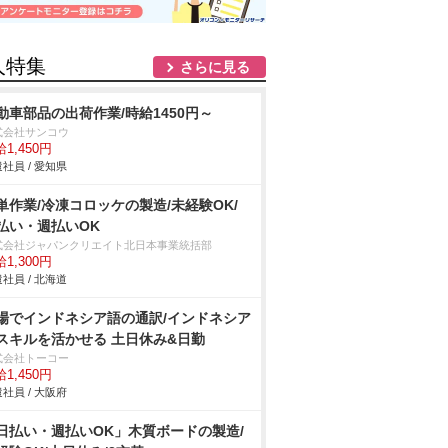
人特集
さらに見る
動車部品の出荷作業/時給1450円～
式会社サンコウ
1,450円
社員 / 愛知県
単作業/冷凍コロッケの製造/未経験OK/
払い・週払いOK
式会社ジャパンクリエイト北日本事業統括部
1,300円
社員 / 北海道
場でインドネシア語の通訳/インドネシア
スキルを活かせる 土日休み&日勤
式会社トーコー
1,450円
社員 / 大阪府
日払い・週払いOK」木質ボードの製造/