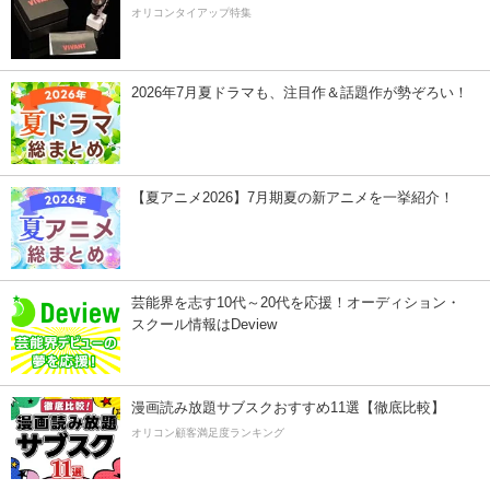
オリコンタイアップ特集
2026年7月夏ドラマも、注目作＆話題作が勢ぞろい！
【夏アニメ2026】7月期夏の新アニメを一挙紹介！
芸能界を志す10代～20代を応援！オーディション・
スクール情報はDeview
漫画読み放題サブスクおすすめ11選【徹底比較】
オリコン顧客満足度ランキング