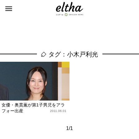
タグ：小木戸利光
女優・奥貫薫が第1子男児をアラ
フォー出産
2011.06.01
1/1