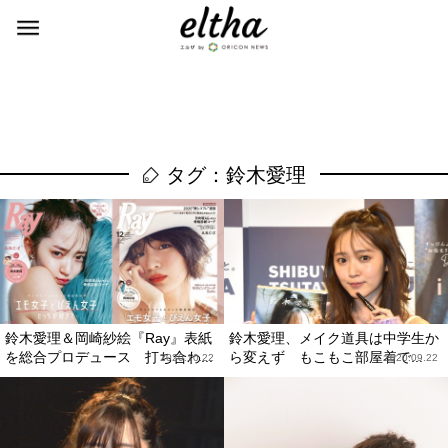
タグ：鈴木愛理
鈴木愛理＆岡崎紗絵『Ray』表紙
鈴木愛理、メイク道具は中学生か
を総合プロデュース 打ち合わ...
ら変えず もこもこ部屋着で...
2020.10.22
2020.09.22