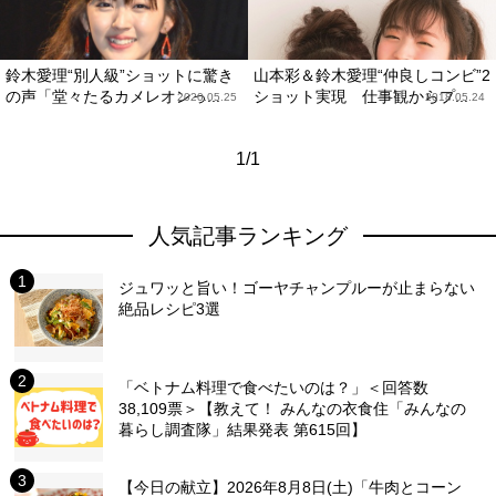
鈴木愛理“別人級”ショットに驚き
山本彩＆鈴木愛理“仲良しコンビ”2
の声「堂々たるカメレオンっ...
ショット実現 仕事観からプ...
2020.05.25
2018.05.24
1/1
人気記事ランキング
ジュワッと旨い！ゴーヤチャンプルーが止まらない
絶品レシピ3選
「ベトナム料理で食べたいのは？」＜回答数
38,109票＞【教えて！ みんなの衣食住「みんなの
暮らし調査隊」結果発表 第615回】
【今日の献立】2026年8月8日(土)「牛肉とコーン