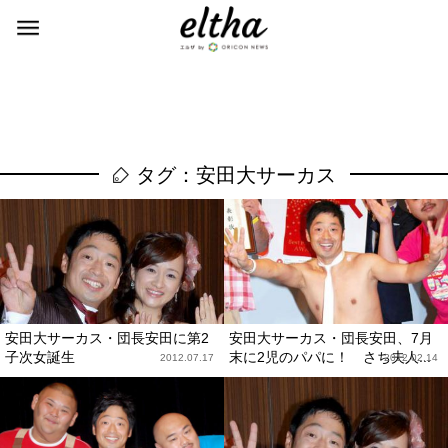
タグ：安田大サーカス
安田大サーカス・団長安田に第2
安田大サーカス・団長安田、7月
子次女誕生
末に2児のパパに！ さち夫人...
2012.07.17
2012.02.14