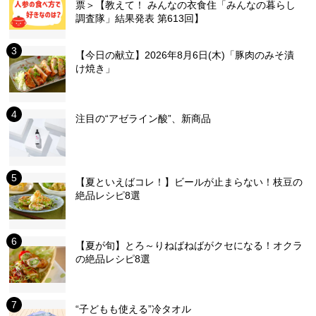
票＞【教えて！ みんなの衣食住「みんなの暮らし
調査隊」結果発表 第613回】
【今日の献立】2026年8月6日(木)「豚肉のみそ漬
け焼き」
注目の“アゼライン酸”、新商品
【夏といえばコレ！】ビールが止まらない！枝豆の
絶品レシピ8選
【夏が旬】とろ～りねばねばがクセになる！オクラ
の絶品レシピ8選
“子どもも使える”冷タオル