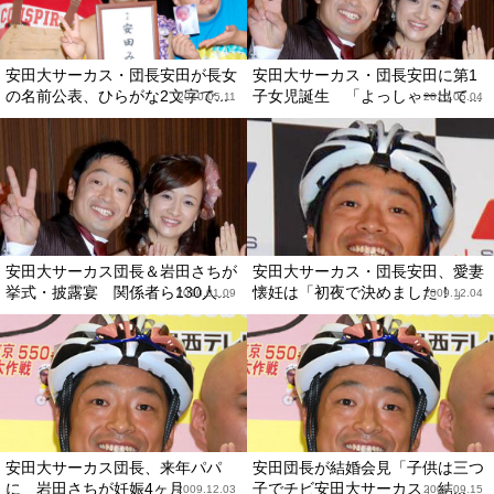
安田大サーカス・団長安田が長女
安田大サーカス・団長安田に第1
の名前公表、ひらがな2文字で...
子女児誕生 「よっしゃー出て...
2010.05.11
2010.05.04
安田大サーカス団長＆岩田さちが
安田大サーカス・団長安田、愛妻
挙式・披露宴 関係者ら130人...
懐妊は「初夜で決めました！」
2010.01.09
2009.12.04
安田大サーカス団長、来年パパ
安田団長が結婚会見「子供は三つ
に 岩田さちが妊娠4ヶ月
子でチビ安田大サーカス」結...
2009.12.03
2009.09.15