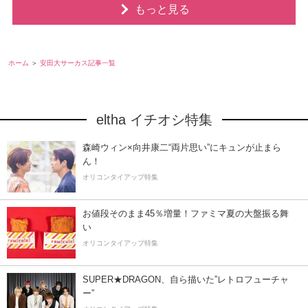
もっと見る
ホーム
安田大サーカス記事一覧
eltha イチオシ特集
森崎ウィン×向井康二“両片思い”にキュンが止まら
ん！
オリコンタイアップ特集
お値段そのまま45％増量！ファミマ夏の大盤振る舞
い
オリコンタイアップ特集
SUPER★DRAGON、自ら描いた”レトロフューチャ
ー”