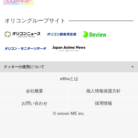
オリコングループサイト
クッキーの使用について
このサイトでは Cookie を使用して、ユーザーに合わせたコンテンツや広告の
elthaとは
表示、ソーシャル メディア機能の提供、広告の表示回数やクリック数の測定を
行っています。
会社概要
個人情報保護方針
また、ユーザーによるサイトの利用状況についても情報を収集し、ソーシャル
お問い合わせ
採用情報
メディアや広告配信、データ解析の各パートナーに提供しています。
各パートナーは、この情報とユーザーが各パートナーに提供した他の情報や、
© oricon ME inc.
ユーザーが各パートナーのサービスを使用したときに収集した他の情報を組み
合わせて使用することがあります。