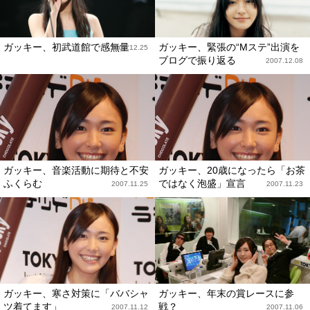
ガッキー、初武道館で感無量
ガッキー、緊張の“Mステ”出演を
2007.12.25
ブログで振り返る
2007.12.08
ガッキー、音楽活動に期待と不安
ガッキー、20歳になったら「お茶
ふくらむ
ではなく泡盛」宣言
2007.11.25
2007.11.23
ガッキー、寒さ対策に「ババシャ
ガッキー、年末の賞レースに参
ツ着てます」
戦？
2007.11.12
2007.11.06