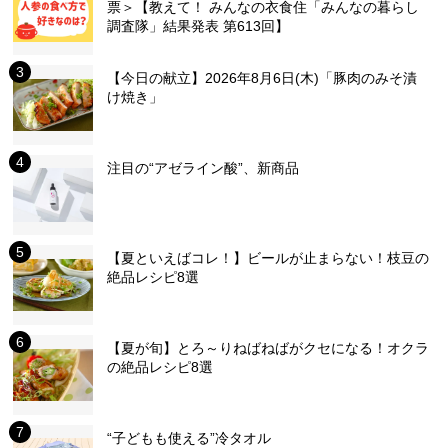
票＞【教えて！ みんなの衣食住「みんなの暮らし
調査隊」結果発表 第613回】
【今日の献立】2026年8月6日(木)「豚肉のみそ漬
け焼き」
注目の“アゼライン酸”、新商品
【夏といえばコレ！】ビールが止まらない！枝豆の
絶品レシピ8選
【夏が旬】とろ～りねばねばがクセになる！オクラ
の絶品レシピ8選
“子どもも使える”冷タオル