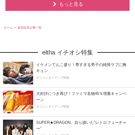
もっと見る
ホーム
新垣結衣記事一覧
eltha イチオシ特集
イケメンてんこ盛り！尊すぎる男子の純情ラブに胸
キュン
オリコンタイアップ特集
大好評につき再び！ファミマ名物45％増量キャンペ
ーン
オリコンタイアップ特集
SUPER★DRAGON、自ら描いた”レトロフューチャ
ー”