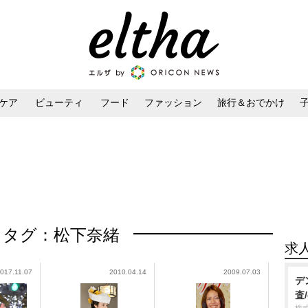
ケア
ビューティ
フード
ファッション
旅行＆おでかけ
ンケア
ダイエット・ボディケア
ヘアスタイル・ヘアアレンジ
タグ：松下奈緒
求
017.11.07
2010.04.14
2009.07.03
デ
査/