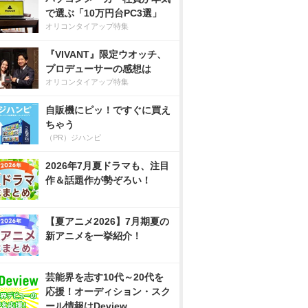
で選ぶ「10万円台PC3選」
オリコンタイアップ特集
『VIVANT』限定ウオッチ、
プロデューサーの感想は
オリコンタイアップ特集
自販機にピッ！ですぐに買え
ちゃう
（PR）ジハンピ
2026年7月夏ドラマも、注目
作＆話題作が勢ぞろい！
【夏アニメ2026】7月期夏の
新アニメを一挙紹介！
芸能界を志す10代～20代を
応援！オーディション・スク
ール情報はDeview