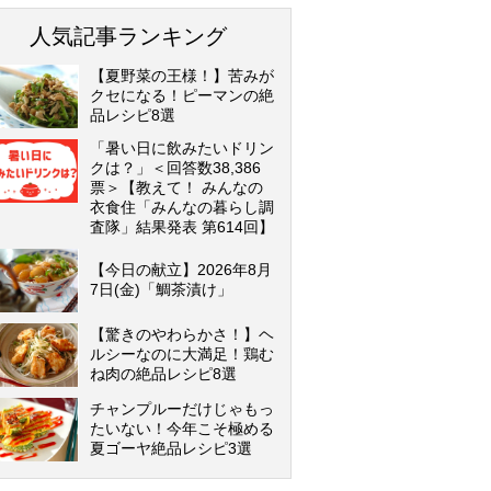
人気記事ランキング
【夏野菜の王様！】苦みが
クセになる！ピーマンの絶
品レシピ8選
「暑い日に飲みたいドリン
クは？」＜回答数38,386
票＞【教えて！ みんなの
衣食住「みんなの暮らし調
査隊」結果発表 第614回】
【今日の献立】2026年8月
7日(金)「鯛茶漬け」
【驚きのやわらかさ！】ヘ
ルシーなのに大満足！鶏む
ね肉の絶品レシピ8選
チャンプルーだけじゃもっ
たいない！今年こそ極める
夏ゴーヤ絶品レシピ3選