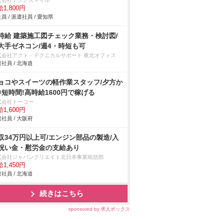
式会社テクノスマイル
1,800円
員 / 派遣社員 / 愛知県
時給 建築施工図チェック業務・検討図/
大手ゼネコン/週4・時短も可
式会社アクト・テクニカルサポート 東北オフィス
社員 / 北海道
ョコやスイーツの軽作業スタッフ/夕方か
×短時間!高時給1600円で稼げる
式会社トーコー
1,600円
社員 / 大阪府
収34万円以上可/エンジン部品の製造/入
祝い金・慰労金の支給あり
式会社ジャパンクリエイト北日本事業統括部
1,450円
社員 / 北海道
続きはこちら
sponsored by 求人ボックス