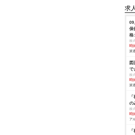
求
0
保
格
株
時給
派遣
図
で
株
時給
派遣
「
の
株
時給
アル
「