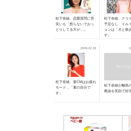
松下奈緒、恋愛質問に苦
松下奈緒、クリ
笑いも「怒らないでおっ
予定なし イル
とりしてる方が…」
ョンは「犬と散
す」
2009.02.26
2
松下奈緒、新CMはお疲れ
松下奈緒が離島
モード…「素の自分で
教諭を笑顔で好
す」