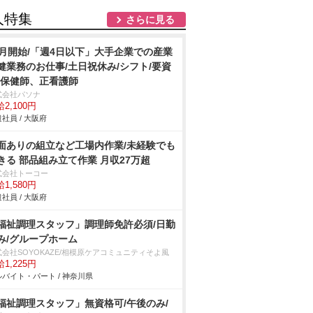
人特集
さらに見る
9月開始/「週4日以下」大手企業での産業
健業務のお仕事/土日祝休み/シフト/要資
:保健師、正看護師
式会社パソナ
2,100円
社員 / 大阪府
面ありの組立など工場内作業/未経験でも
きる 部品組み立て作業 月収27万超
式会社トーコー
1,580円
社員 / 大阪府
福祉調理スタッフ」調理師免許必須/日勤
み/グループホーム
式会社SOYOKAZE/相模原ケアコミュニティそよ風
1,225円
バイト・パート / 神奈川県
福祉調理スタッフ」無資格可/午後のみ/