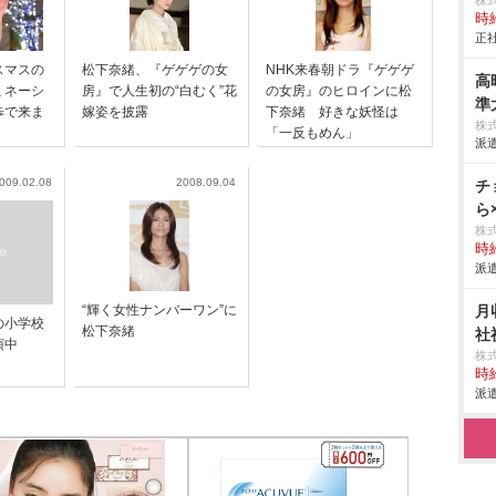
株
時給
正社
スマスの
松下奈緒、『ゲゲゲの女
NHK来春朝ドラ『ゲゲゲ
高
ミネーシ
房』で人生初の“白むく”花
の女房』のヒロインに松
準
歩で来ま
嫁姿を披露
下奈緒 好きな妖怪は
株
「一反もめん」
派遣
009.02.08
2008.09.04
チ
ら
株
時給
派遣
“輝く女性ナンバーワン”に
月
の小学校
松下奈緒
社
演中
株
時給
派遣