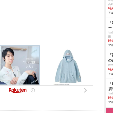
医
高
時給
アル
「
ー
社
田
時給
アル
「
の
株式
時給
アル
「
須
社
時給
アル