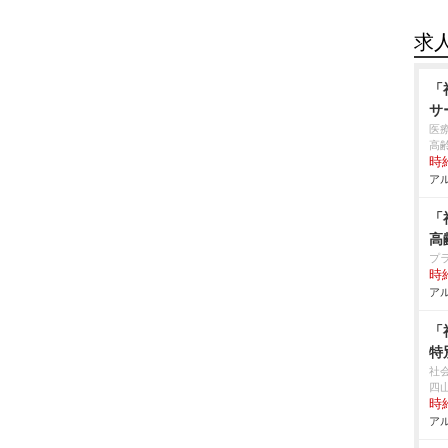
求
「
サ
医
高
時給
アル
「
高
プ
時給
アル
「
特
社
四
時給
アル