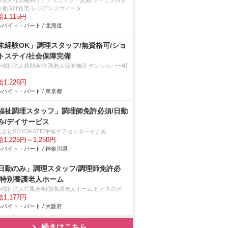
療法人社団緩和ケアクリニック・恵庭/サービス付き
齢者向け住宅 レジデンスヴィータ
1,115円
バイト・パート / 北海道
未経験OK」調理スタッフ/無資格可/ショ
トステイ/社会保障完備
会福祉法人共助会/介護老人保健施設 サンシルバー町
1,226円
バイト・パート / 東京都
福祉調理スタッフ」調理師免許必須/日勤
み/デイサービス
会社SOYOKAZE/平塚ケアセンターそよ風
1,225円～1,250円
バイト・パート / 神奈川県
日勤のみ」調理スタッフ/調理師免許必
/特別養護老人ホーム
会福祉法人仁風会/特別養護老人ホーム ビオスの丘
1,177円
バイト・パート / 大阪府
続きはこちら