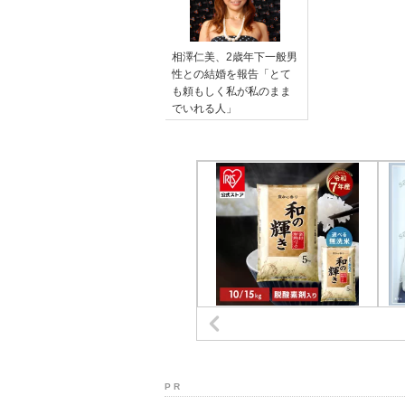
相澤仁美、2歳年下一般男
性との結婚を報告「とて
も頼もしく私が私のまま
でいれる人」
P R