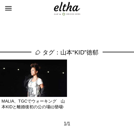
タグ：山本“KID”徳郁
MALIA、TGCでウォーキング 山
本KIDと離婚後初の公の場に登場
2009.09.05
1/1