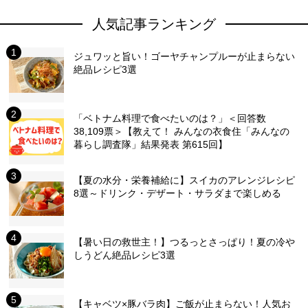
人気記事ランキング
ジュワッと旨い！ゴーヤチャンプルーが止まらない
絶品レシピ3選
「ベトナム料理で食べたいのは？」＜回答数
38,109票＞【教えて！ みんなの衣食住「みんなの
暮らし調査隊」結果発表 第615回】
【夏の水分・栄養補給に】スイカのアレンジレシピ
8選～ドリンク・デザート・サラダまで楽しめる
【暑い日の救世主！】つるっとさっぱり！夏の冷や
しうどん絶品レシピ3選
【キャベツ×豚バラ肉】ご飯が止まらない！人気お