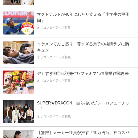
マクドナルドが40年にわたり支える「小学生の甲子
園」
オリコンタイアップ特集
イケメンてんこ盛り！尊すぎる男子の純情ラブに胸
キュン
オリコンタイアップ特集
デカすぎ都市伝説発生!?ファミマ45％増量作戦再来
オリコンタイアップ特集
SUPER★DRAGON、自ら描いた”レトロフューチャ
ー”
オリコンタイアップ特集
【驚愕】メーカー社員が推す「10万円台」神コスパ