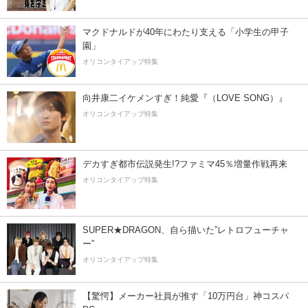
マクドナルドが40年にわたり支える「小学生の甲子
園」
オリコンタイアップ特集
向井康二イケメンすぎ！純愛『（LOVE SONG）』
オリコンタイアップ特集
デカすぎ都市伝説発生!?ファミマ45％増量作戦再来
オリコンタイアップ特集
SUPER★DRAGON、自ら描いた”レトロフューチャ
ー”
オリコンタイアップ特集
【驚愕】メーカー社員が推す「10万円台」神コスパ