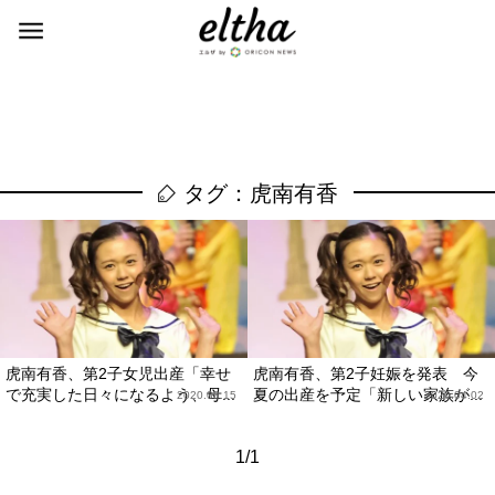
タグ：虎南有香
虎南有香、第2子女児出産「幸せ
虎南有香、第2子妊娠を発表 今
で充実した日々になるよう、母...
夏の出産を予定「新しい家族が...
2020.08.15
2020.04.02
1/1