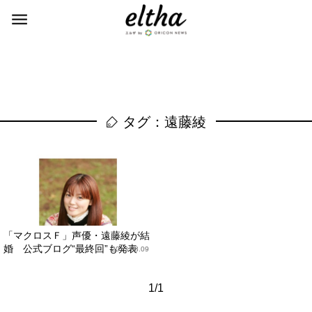
タグ：遠藤綾
「マクロスＦ」声優・遠藤綾が結
婚 公式ブログ“最終回”も発表
2013.08.09
1/1