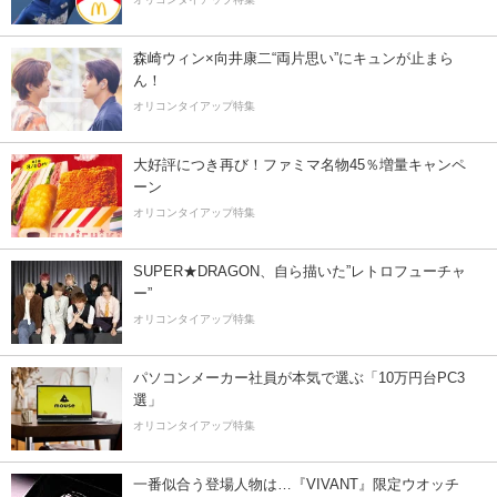
森崎ウィン×向井康二“両片思い”にキュンが止まら
ん！
オリコンタイアップ特集
大好評につき再び！ファミマ名物45％増量キャンペ
ーン
オリコンタイアップ特集
SUPER★DRAGON、自ら描いた”レトロフューチャ
ー”
オリコンタイアップ特集
パソコンメーカー社員が本気で選ぶ「10万円台PC3
選」
オリコンタイアップ特集
一番似合う登場人物は…『VIVANT』限定ウオッチ