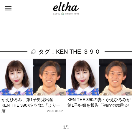
タグ：KEN THE ３９０
かえひろみ、第1子男児出産
KEN THE 390の妻・かえひろみが
KEN THE 390がパパに「より一
第1子妊娠を報告「初めての経...
2020.03.04
層...
2020.08.02
1/1