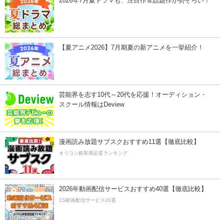
2026年7月夏ドラマも、注目作＆話題作が勢ぞろい！
【夏アニメ2026】7月期夏の新アニメを一挙紹介！
芸能界を志す10代～20代を応援！オーディション・
スクール情報はDeview
漫画読み放題サブスクおすすめ11選【徹底比較】
オリコン顧客満足度ランキング
2026年動画配信サービスおすすめ40選【徹底比較】
CS動画配信サービス20選