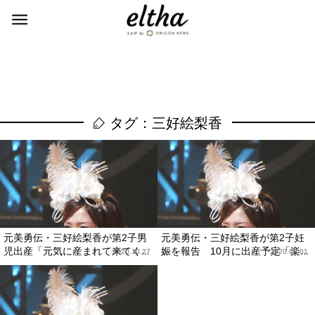
タグ：三好絵梨香
元美勇伝・三好絵梨香が第2子男
元美勇伝・三好絵梨香が第2子妊
児出産「元気に産まれて来てく...
娠を報告 10月に出産予定「楽...
2020.10.27
2020.09.01