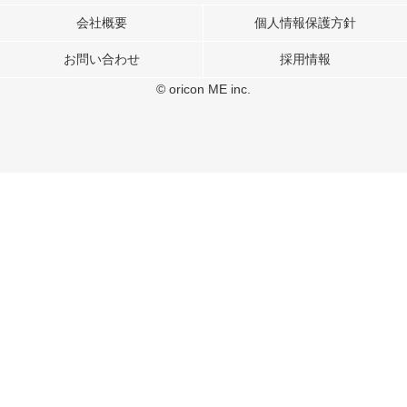
表示、ソーシャル メディア機能の提供、広告の表示回数やクリック数の測定を
行っています。
会社概要
個人情報保護方針
また、ユーザーによるサイトの利用状況についても情報を収集し、ソーシャル
お問い合わせ
採用情報
メディアや広告配信、データ解析の各パートナーに提供しています。
各パートナーは、この情報とユーザーが各パートナーに提供した他の情報や、
© oricon ME inc.
ユーザーが各パートナーのサービスを使用したときに収集した他の情報を組み
合わせて使用することがあります。