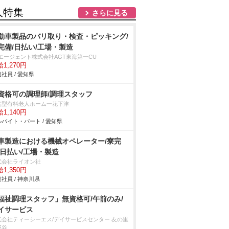
人特集
さらに見る
動車製品のバリ取り・検査・ピッキング/
完備/日払い/工場・製造
Tエージェント株式会社AGT東海第一CU
1,270円
社員 / 愛知県
資格可の調理師/調理スタッフ
宅型有料老人ホーム一花下津
1,140円
バイト・パート / 愛知県
車製造における機械オペレーター/寮完
/日払い/工場・製造
式会社ライオン社
1,350円
社員 / 神奈川県
福祉調理スタッフ」無資格可/午前のみ/
イサービス
式会社ティーシーエス/デイサービスセンター 友の里
糀谷