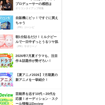
プロデューサーの感想は
オリコンタイアップ特集
自販機にピッ！ですぐに買え
ちゃう
（PR）ジハンピ
朝1分貼るだけ！ミルクピー
ルで一日中ずっとうるツヤ肌
（PR）サボリーノ
2026年7月夏ドラマも、注目
作＆話題作が勢ぞろい！
【夏アニメ2026】7月期夏の
新アニメを一挙紹介！
芸能界を志す10代～20代を
応援！オーディション・スク
ール情報はDeview