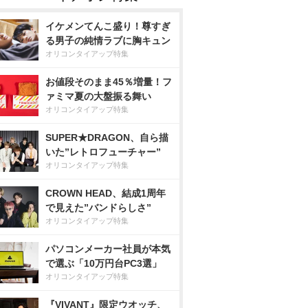
イケメンてんこ盛り！尊すぎ
る男子の純情ラブに胸キュン
オリコンタイアップ特集
お値段そのまま45％増量！フ
ァミマ夏の大盤振る舞い
オリコンタイアップ特集
SUPER★DRAGON、自ら描
いた”レトロフューチャー”
オリコンタイアップ特集
CROWN HEAD、結成1周年
で見えた”バンドらしさ”
オリコンタイアップ特集
パソコンメーカー社員が本気
で選ぶ「10万円台PC3選」
オリコンタイアップ特集
『VIVANT』限定ウオッチ、