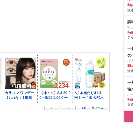
株
時給
派遣
調
富
時給
アル
一
の
株
時給
派遣
一
理
パ
時給
派遣