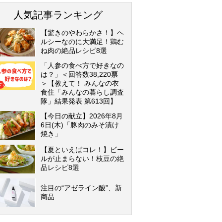
人気記事ランキング
【驚きのやわらかさ！】ヘ
ルシーなのに大満足！鶏む
ね肉の絶品レシピ8選
「人参の食べ方で好きなの
は？」＜回答数38,220票
＞【教えて！ みんなの衣
食住「みんなの暮らし調査
隊」結果発表 第613回】
【今日の献立】2026年8月
6日(木)「豚肉のみそ漬け
焼き」
【夏といえばコレ！】ビー
ルが止まらない！枝豆の絶
品レシピ8選
注目の“アゼライン酸”、新
商品