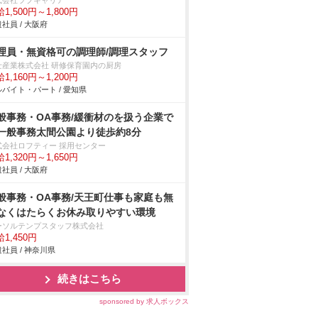
式会社ラブキャリア
1,500円～1,800円
社員 / 大阪府
理員・無資格可の調理師/調理スタッフ
士産業株式会社 研修保育園内の厨房
1,160円～1,200円
バイト・パート / 愛知県
般事務・OA事務/緩衝材のを扱う企業で
一般事務太間公園より徒歩約8分
式会社ロフティー 採用センター
1,320円～1,650円
社員 / 大阪府
般事務・OA事務/天王町仕事も家庭も無
なくはたらくお休み取りやすい環境
ーソルテンプスタッフ株式会社
1,450円
社員 / 神奈川県
続きはこちら
sponsored by 求人ボックス