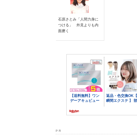
石原さとみ「人間力身に
つける」 外見よりも内
面磨く
P R