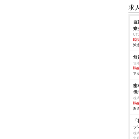
求
自
寮
U
時給
派遣
無
住
時給
アル
歯
備
株
時給
派遣
「
デ
株
北