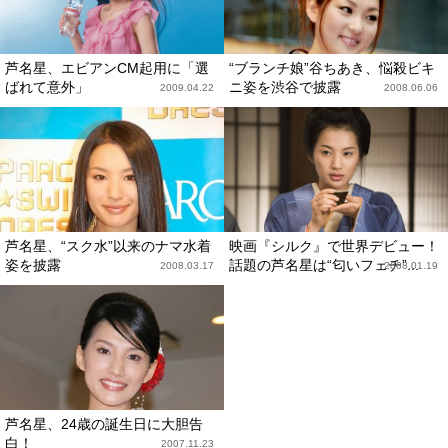
芦名星、エビアンCM起用に「選
“ブランチ娘”谷ちあき、悩殺ビキ
ばれて意外」
ニ姿を渋谷で披露
2009.04.22
2008.06.06
芦名星、“スク水”以来のナマ水着
映画『シルク』で世界デビュー！
姿を披露
話題の芦名星は“匂いフェチ”...
2008.03.17
2008.01.19
芦名星、24歳の誕生日に大胆告
白！
2007.11.23