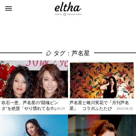
タグ：芦名星
吹石一恵、芦名星の“闘魂ビン
芦名星と蜷川実花で『月刊芦名
タ”を絶賛「やり慣れてる？」
星』 コラボふたたび
2011.08.25
2010.08.22