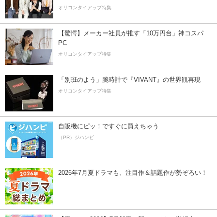
オリコンタイアップ特集
【驚愕】メーカー社員が推す「10万円台」神コスパ
PC
オリコンタイアップ特集
「別班のよう」腕時計で『VIVANT』の世界観再現
オリコンタイアップ特集
自販機にピッ！ですぐに買えちゃう
（PR）ジハンピ
2026年7月夏ドラマも、注目作＆話題作が勢ぞろい！