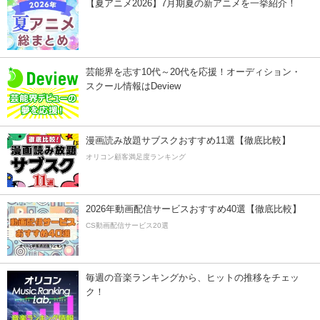
【夏アニメ2026】7月期夏の新アニメを一挙紹介！
芸能界を志す10代～20代を応援！オーディション・
スクール情報はDeview
漫画読み放題サブスクおすすめ11選【徹底比較】
オリコン顧客満足度ランキング
2026年動画配信サービスおすすめ40選【徹底比較】
CS動画配信サービス20選
毎週の音楽ランキングから、ヒットの推移をチェッ
ク！