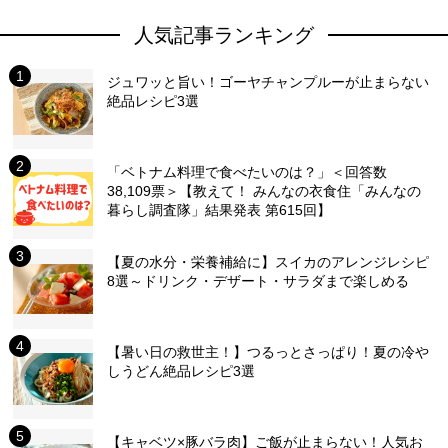
人気記事ランキング
ジュワッと旨い！ゴーヤチャンプルーが止まらない
絶品レシピ3選
「ベトナム料理で食べたいのは？」＜回答数
38,109票＞【教えて！ みんなの衣食住「みんなの
暮らし調査隊」結果発表 第615回】
【夏の水分・栄養補給に】スイカのアレンジレシピ
8選～ドリンク・デザート・サラダまで楽しめる
【暑い日の救世主！】つるっとさっぱり！夏の冷や
しうどん絶品レシピ3選
【キャベツ×豚バラ肉】ご飯が止まらない！人気お