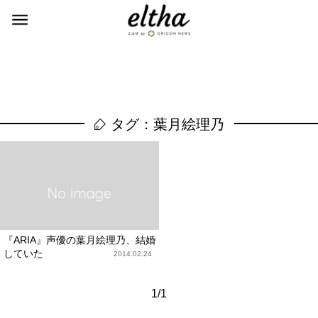
タグ：葉月絵理乃
『ARIA』声優の葉月絵理乃、結婚
していた
2014.02.24
1/1