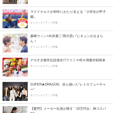
マクドナルドが40年にわたり支える「小学生の甲子
園」
オリコンタイアップ特集
森崎ウィン×向井康二“両片思い”にキュンが止まら
ん！
オリコンタイアップ特集
デカすぎ都市伝説発生!?ファミマ45％増量作戦再来
オリコンタイアップ特集
SUPER★DRAGON、自ら描いた”レトロフューチャ
ー”
オリコンタイアップ特集
【驚愕】メーカー社員が推す「10万円台」神コスパ