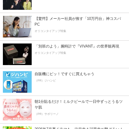
【驚愕】メーカー社員が推す「10万円台」神コスパ
PC
オリコンタイアップ特集
「別班のよう」腕時計で『VIVANT』の世界観再現
オリコンタイアップ特集
自販機にピッ！ですぐに買えちゃう
（PR）ジハンピ
朝1分貼るだけ！ミルクピールで一日中ずっとうるツ
ヤ肌
（PR）サボリーノ