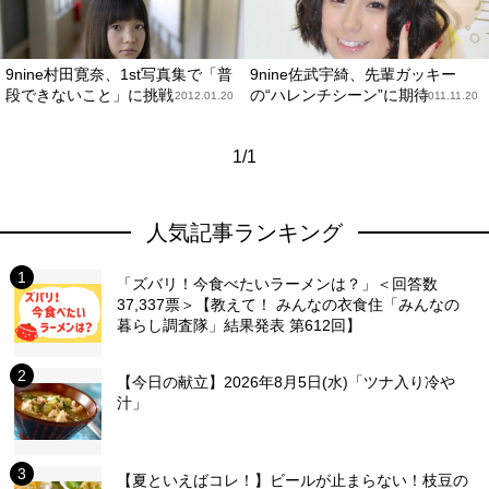
9nine村田寛奈、1st写真集で「普
9nine佐武宇綺、先輩ガッキー
段できないこと」に挑戦
の“ハレンチシーン”に期待
2012.01.20
2011.11.20
1/1
人気記事ランキング
「ズバリ！今食べたいラーメンは？」＜回答数
37,337票＞【教えて！ みんなの衣食住「みんなの
暮らし調査隊」結果発表 第612回】
【今日の献立】2026年8月5日(水)「ツナ入り冷や
汁」
【夏といえばコレ！】ビールが止まらない！枝豆の