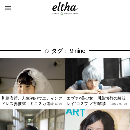
タグ：９nine
川島海荷、人生初のウエディング
エヴァ×美少女 川島海荷の綾波
ドレス姿披露 ミニスカ道士...
レイ“コスプレ”初解禁
2012.11.30
2012.07.25