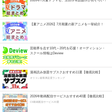
2026年7月夏ドラマも、注目作＆話題作が勢ぞろい！
【夏アニメ2026】7月期夏の新アニメを一挙紹介！
芸能界を志す10代～20代を応援！オーディション・
スクール情報はDeview
漫画読み放題サブスクおすすめ11選【徹底比較】
オリコン顧客満足度ランキング
2026年動画配信サービスおすすめ40選【徹底比較】
CS動画配信サービス20選