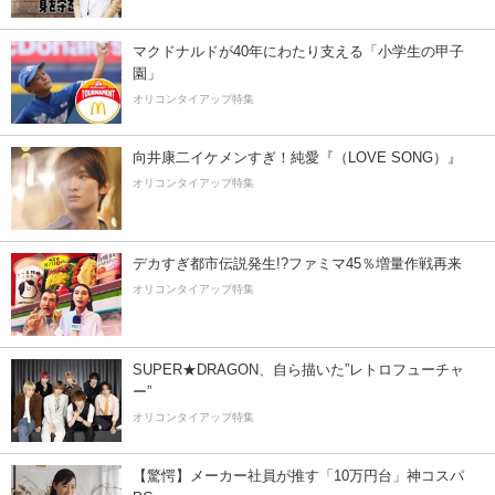
マクドナルドが40年にわたり支える「小学生の甲子
園」
オリコンタイアップ特集
向井康二イケメンすぎ！純愛『（LOVE SONG）』
オリコンタイアップ特集
デカすぎ都市伝説発生!?ファミマ45％増量作戦再来
オリコンタイアップ特集
SUPER★DRAGON、自ら描いた”レトロフューチャ
ー”
オリコンタイアップ特集
【驚愕】メーカー社員が推す「10万円台」神コスパ