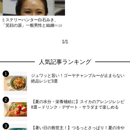
ミステリーハンター白石みき、
「笑顔の源」一般男性と結婚 ...
2018.04.08
1/1
人気記事ランキング
ジュワッと旨い！ゴーヤチャンプルーが止まらない
絶品レシピ3選
【夏の水分・栄養補給に】スイカのアレンジレシピ
8選～ドリンク・デザート・サラダまで楽しめる
【暑い日の救世主！】つるっとさっぱり！夏の冷や