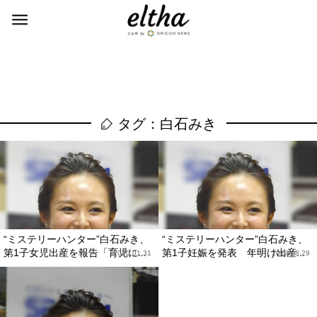
タグ：白石みき
“ミステリーハンター”白石みき、
“ミステリーハンター”白石みき、
第1子女児出産を報告「育児に...
第1子妊娠を発表 年明け出産...
2020.01.31
2019.08.29