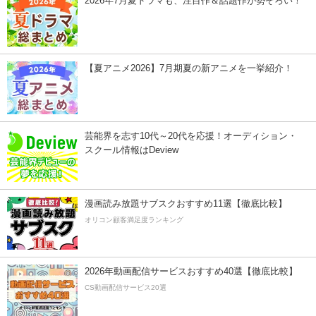
2026年7月夏ドラマも、注目作＆話題作が勢ぞろい！
【夏アニメ2026】7月期夏の新アニメを一挙紹介！
芸能界を志す10代～20代を応援！オーディション・
スクール情報はDeview
漫画読み放題サブスクおすすめ11選【徹底比較】
オリコン顧客満足度ランキング
2026年動画配信サービスおすすめ40選【徹底比較】
CS動画配信サービス20選