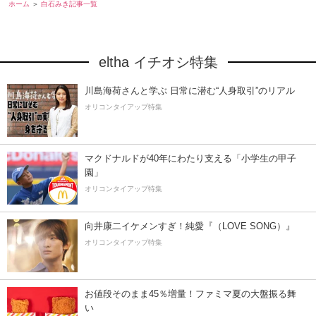
ホーム
白石みき記事一覧
eltha イチオシ特集
川島海荷さんと学ぶ 日常に潜む“人身取引”のリアル
オリコンタイアップ特集
マクドナルドが40年にわたり支える「小学生の甲子
園」
オリコンタイアップ特集
向井康二イケメンすぎ！純愛『（LOVE SONG）』
オリコンタイアップ特集
お値段そのまま45％増量！ファミマ夏の大盤振る舞
い