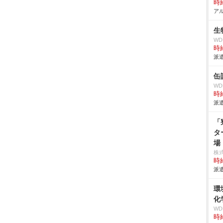
時給
アル
生
W
時給
派遣
缶
W
時給
派遣
「
タ
場
株
時給
派遣
環
化
W
時給