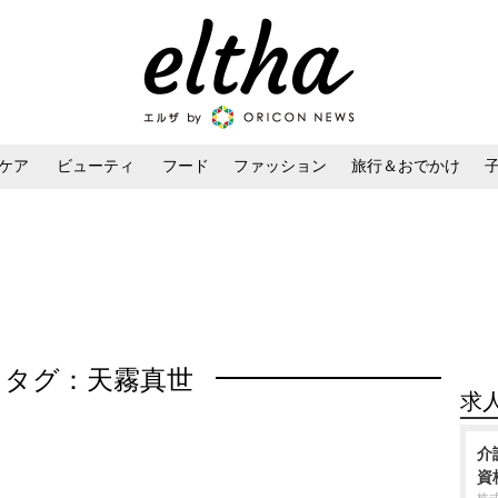
ケア
ビューティ
フード
ファッション
旅行＆おでかけ
ンケア
ダイエット・ボディケア
ヘアスタイル・ヘアアレンジ
タグ：天霧真世
求
介
資