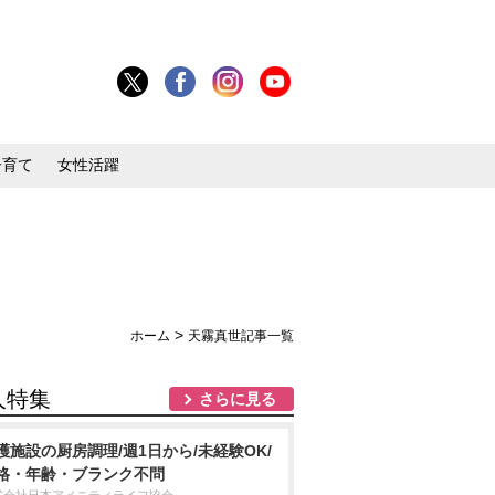
子育て
女性活躍
>
ホーム
天霧真世記事一覧
人特集
さらに見る
護施設の厨房調理/週1日から/未経験OK/
格・年齢・ブランク不問