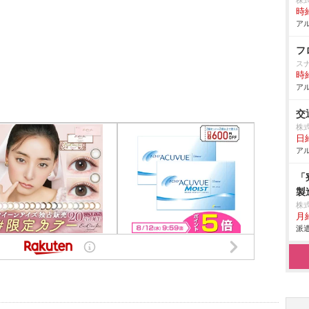
株
時給
アル
フ
ス
時給
アル
交
株
日
アル
「
製
株
月給
派遣