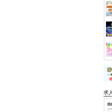
求
焼
焼