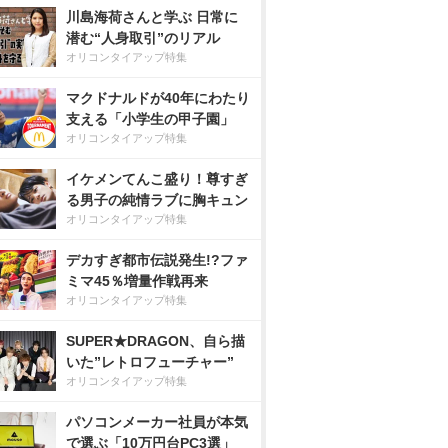
川島海荷さんと学ぶ 日常に
潜む“人身取引”のリアル
オリコンタイアップ特集
マクドナルドが40年にわたり
支える「小学生の甲子園」
オリコンタイアップ特集
イケメンてんこ盛り！尊すぎ
る男子の純情ラブに胸キュン
オリコンタイアップ特集
デカすぎ都市伝説発生!?ファ
ミマ45％増量作戦再来
オリコンタイアップ特集
SUPER★DRAGON、自ら描
いた”レトロフューチャー”
オリコンタイアップ特集
パソコンメーカー社員が本気
で選ぶ「10万円台PC3選」