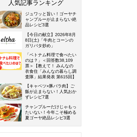
人気記事ランキング
ジュワッと旨い！ゴーヤチ
ャンプルーが止まらない絶
品レシピ3選
【今日の献立】2026年8月
8日(土)「牛肉とコーンの
ガリバタ炒め」
「ベトナム料理で食べたい
のは？」＜回答数38,109
票＞【教えて！ みんなの
衣食住「みんなの暮らし調
査隊」結果発表 第615回】
【キャベツ×豚バラ肉】ご
飯が止まらない！人気おか
ずレシピ7選
チャンプルーだけじゃもっ
たいない！今年こそ極める
夏ゴーヤ絶品レシピ3選