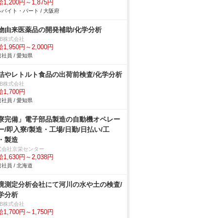
1,200円～1,875円
バイト・パート / 大阪府
物由来医薬品の開発補助/化学分析
DB株式会社
1,950円～2,000円
社員 / 愛知県
詰やレトルト食品の出荷前検査/化学分析
DB株式会社
1,700円
社員 / 愛知県
寮完備」電子部品製造の自動機オペレー
ー/即入寮/製造・工場/日勤/日払い/工
・製造
式会社京栄センター
1,630円～2,038円
社員 / 北海道
境測定分析会社にて河川の水や土の検査/
学分析
DB株式会社
1,700円～1,750円