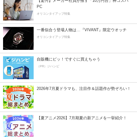
【驚愕】メーカー社員が推す「10万円台」神コスパ
PC
オリコンタイアップ特集
一番似合う登場人物は…『VIVANT』限定ウオッチ
オリコンタイアップ特集
自販機にピッ！ですぐに買えちゃう
（PR）ジハンピ
2026年7月夏ドラマも、注目作＆話題作が勢ぞろい！
【夏アニメ2026】7月期夏の新アニメを一挙紹介！