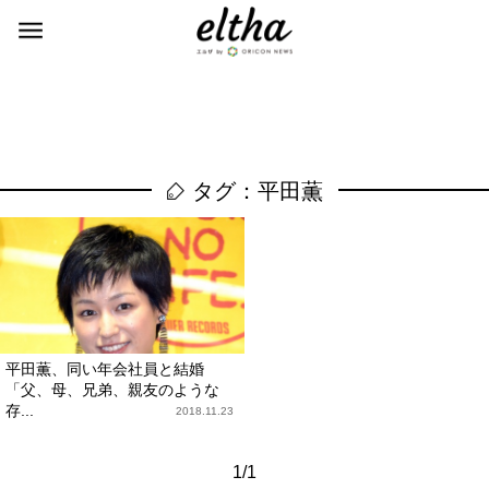
タグ：平田薫
平田薫、同い年会社員と結婚
「父、母、兄弟、親友のような
存...
2018.11.23
1/1