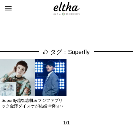
タグ：Superfly
Superfly越智志帆＆フジファブリ
ック金澤ダイスケが結婚「突...
2018.04.17
1/1