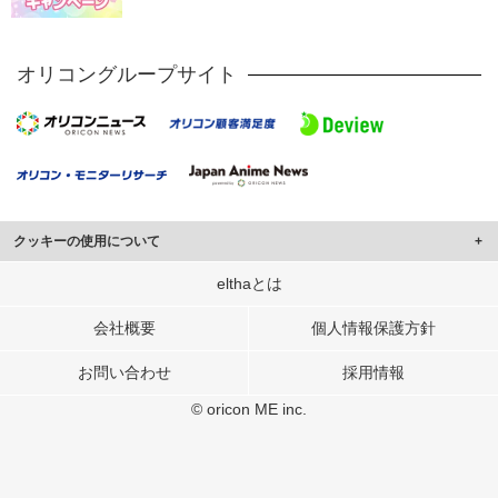
オリコングループサイト
クッキーの使用について
このサイトでは Cookie を使用して、ユーザーに合わせたコンテンツや広告の
elthaとは
表示、ソーシャル メディア機能の提供、広告の表示回数やクリック数の測定を
行っています。
会社概要
個人情報保護方針
また、ユーザーによるサイトの利用状況についても情報を収集し、ソーシャル
お問い合わせ
採用情報
メディアや広告配信、データ解析の各パートナーに提供しています。
各パートナーは、この情報とユーザーが各パートナーに提供した他の情報や、
© oricon ME inc.
ユーザーが各パートナーのサービスを使用したときに収集した他の情報を組み
合わせて使用することがあります。