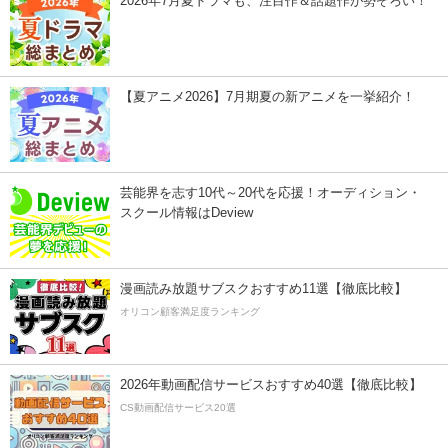
2026年7月夏ドラマも、注目作＆話題作が勢ぞろい！
【夏アニメ2026】7月期夏の新アニメを一挙紹介！
芸能界を志す10代～20代を応援！オーディション・
スクール情報はDeview
漫画読み放題サブスクおすすめ11選【徹底比較】
オリコン顧客満足度ランキング
2026年動画配信サービスおすすめ40選【徹底比較】
CS動画配信サービス20選