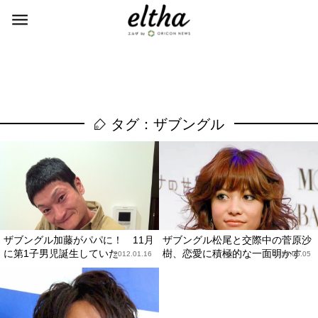
タグ：ザブングル
ザブングル加藤がパパに！ 11月
ザブングル松尾と交際中の菅原沙
に第1子男児誕生していた
樹、恋愛に積極的な一面明かす
2012.01.16
2010.06.05