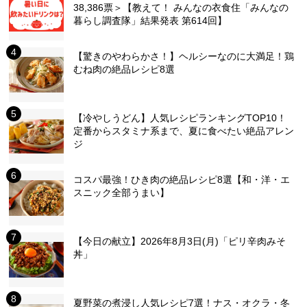
38,386票＞【教えて！ みんなの衣食住「みんなの
暮らし調査隊」結果発表 第614回】
【驚きのやわらかさ！】ヘルシーなのに大満足！鶏
むね肉の絶品レシピ8選
【冷やしうどん】人気レシピランキングTOP10！
定番からスタミナ系まで、夏に食べたい絶品アレン
ジ
コスパ最強！ひき肉の絶品レシピ8選【和・洋・エ
スニック全部うまい】
【今日の献立】2026年8月3日(月)「ピリ辛肉みそ
丼」
夏野菜の煮浸し人気レシピ7選！ナス・オクラ・冬