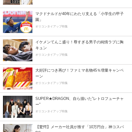
マクドナルドが40年にわたり支える「小学生の甲子
園」
オリコンタイアップ特集
イケメンてんこ盛り！尊すぎる男子の純情ラブに胸
キュン
オリコンタイアップ特集
大好評につき再び！ファミマ名物45％増量キャンペ
ーン
オリコンタイアップ特集
SUPER★DRAGON、自ら描いた”レトロフューチャ
ー”
オリコンタイアップ特集
【驚愕】メーカー社員が推す「10万円台」神コスパ