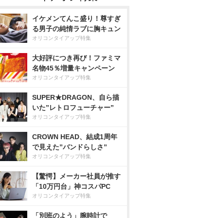
イケメンてんこ盛り！尊すぎ
る男子の純情ラブに胸キュン
オリコンタイアップ特集
大好評につき再び！ファミマ
名物45％増量キャンペーン
オリコンタイアップ特集
SUPER★DRAGON、自ら描
いた”レトロフューチャー”
オリコンタイアップ特集
CROWN HEAD、結成1周年
で見えた”バンドらしさ”
オリコンタイアップ特集
【驚愕】メーカー社員が推す
「10万円台」神コスパPC
オリコンタイアップ特集
「別班のよう」腕時計で