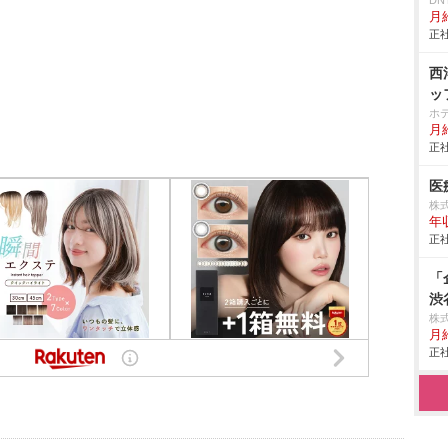
D
月給
正社
西
ッ
ホ
月給
正社
医
株式
年
正社
「
渋
株
月給
正社