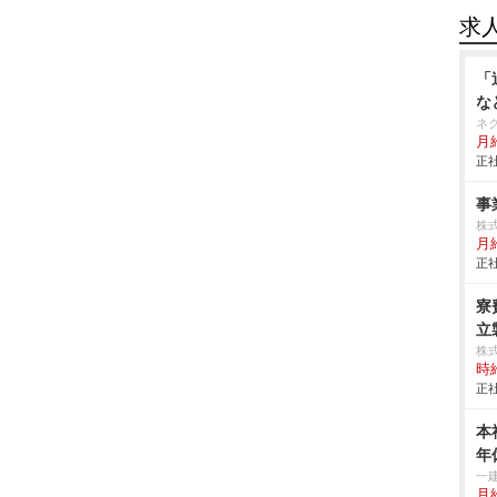
求
「
な
ネ
月
正社
事
株式
月給
正社
寮
立製
株
時給
正社
本
年
一
月