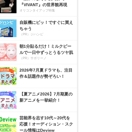
『VIVANT』の世界観再現
オリコンタイアップ特集
自販機にピッ！ですぐに買え
ちゃう
（PR）ジハンピ
朝1分貼るだけ！ミルクピー
ルで一日中ずっとうるツヤ肌
（PR）サボリーノ
2026年7月夏ドラマも、注目
作＆話題作が勢ぞろい！
【夏アニメ2026】7月期夏の
新アニメを一挙紹介！
芸能界を志す10代～20代を
応援！オーディション・スク
ール情報はDeview