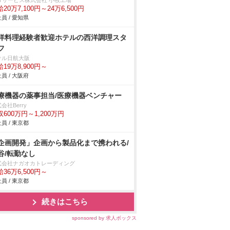
NTサービス株式会社 小牧工場
20万7,100円～24万6,500円
員 / 愛知県
洋料理経験者歓迎ホテルの西洋調理スタ
フ
テル日航大阪
19万8,900円～
員 / 大阪府
療機器の薬事担当/医療機器ベンチャー
会社Berry
収600万円～1,200万円
員 / 東京都
企画開発」企画から製品化まで携われる/
谷/転勤なし
式会社ナガオカトレーディング
36万6,500円～
員 / 東京都
続きはこちら
sponsored by 求人ボックス