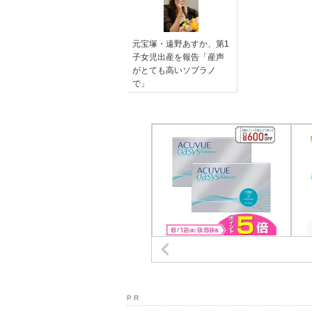
元宝塚・遠野あすか、第1
子女児出産を報告「産声
がとても高いソプラノ
で」
P R