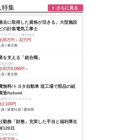
人特集
さらに見る
過去に取得した資格が活きる」大型施設
どの計装電気工事士
クストウインド株式会社
給26万円～32万円
員 / 東京都
業を支える「総合職」
会社QIX
30万8,000円～
員 / 東京都
費無料/トヨタ自動車 堤工場で部品の組
造/tutumi
式会社テクノスマイル
2,100円
員 / 派遣社員 / 愛知県
社勤務「財務」充実した手当と福利厚生
休120日
建設株式会社
給35万円～