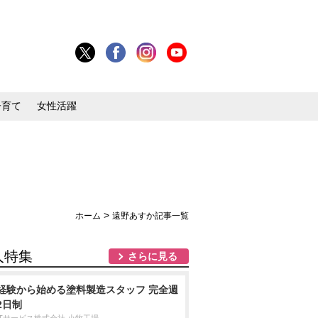
子育て
女性活躍
>
ホーム
遠野あすか記事一覧
人特集
さらに見る
経験から始める塗料製造スタッフ 完全週
2日制