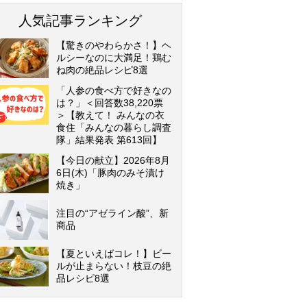
人気記事ランキング
【驚きのやわらかさ！】ヘ
ルシーなのに大満足！鶏む
ね肉の絶品レシピ8選
「人参の食べ方で好きなの
は？」＜回答数38,220票
＞【教えて！ みんなの衣
食住「みんなの暮らし調査
隊」結果発表 第613回】
【今日の献立】2026年8月
6日(木)「豚肉のみそ漬け
焼き」
注目の“アゼライン酸”、新
商品
【夏といえばコレ！】ビー
ルが止まらない！枝豆の絶
品レシピ8選