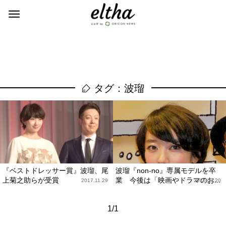
タグ：波瑠
『ベストドレッサー賞』波瑠、尾
波瑠『non-no』専属モデルを卒
上菊之助らが受賞
業 今後は「映画やドラマのお...
2017.11.29
2015.03.20
1/1