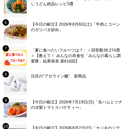
しうどん絶品レシピ3選
【今日の献立】2026年8月8日(土)「牛肉とコーン
のガリバタ炒め」
「夏に食べたいフルーツは？」＜回答数38,274票
＞【教えて！ みんなの衣食住「みんなの暮らし調
査隊」結果発表 第616回】
注目の“アゼライン酸”、新商品
【今日の献立】2026年7月19日(日)「生ハムとツナ
の冷製トマトスパゲティー」
【今日の献立】2026年8月2日(日)「カジキのソテ