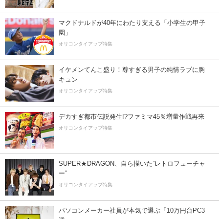
マクドナルドが40年にわたり支える「小学生の甲子
園」
オリコンタイアップ特集
イケメンてんこ盛り！尊すぎる男子の純情ラブに胸
キュン
オリコンタイアップ特集
デカすぎ都市伝説発生!?ファミマ45％増量作戦再来
オリコンタイアップ特集
SUPER★DRAGON、自ら描いた”レトロフューチャ
ー”
オリコンタイアップ特集
パソコンメーカー社員が本気で選ぶ「10万円台PC3