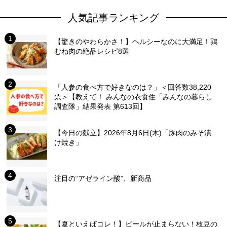
人気記事ランキング
【驚きのやわらかさ！】ヘルシーなのに大満足！鶏
むね肉の絶品レシピ8選
「人参の食べ方で好きなのは？」＜回答数38,220
票＞【教えて！ みんなの衣食住「みんなの暮らし
調査隊」結果発表 第613回】
【今日の献立】2026年8月6日(木)「豚肉のみそ漬
け焼き」
注目の“アゼライン酸”、新商品
【夏といえばコレ！】ビールが止まらない！枝豆の