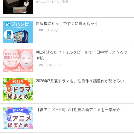
オリコンタイアップ特集
自販機にピッ！ですぐに買えちゃう
（PR）ジハンピ
朝1分貼るだけ！ミルクピールで一日中ずっとうるツ
ヤ肌
（PR）サボリーノ
2026年7月夏ドラマも、注目作＆話題作が勢ぞろい！
【夏アニメ2026】7月期夏の新アニメを一挙紹介！