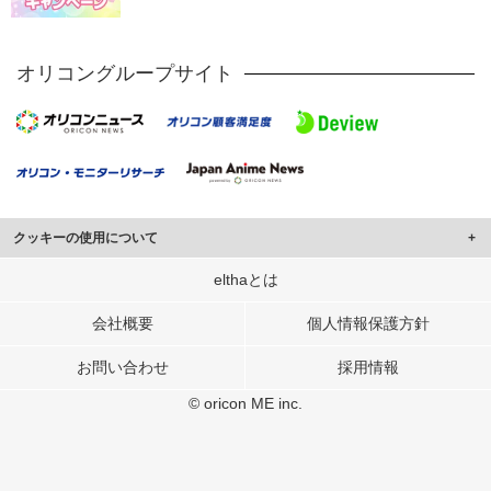
オリコングループサイト
クッキーの使用について
このサイトでは Cookie を使用して、ユーザーに合わせたコンテンツや広告の
elthaとは
表示、ソーシャル メディア機能の提供、広告の表示回数やクリック数の測定を
行っています。
会社概要
個人情報保護方針
また、ユーザーによるサイトの利用状況についても情報を収集し、ソーシャル
お問い合わせ
採用情報
メディアや広告配信、データ解析の各パートナーに提供しています。
各パートナーは、この情報とユーザーが各パートナーに提供した他の情報や、
© oricon ME inc.
ユーザーが各パートナーのサービスを使用したときに収集した他の情報を組み
合わせて使用することがあります。