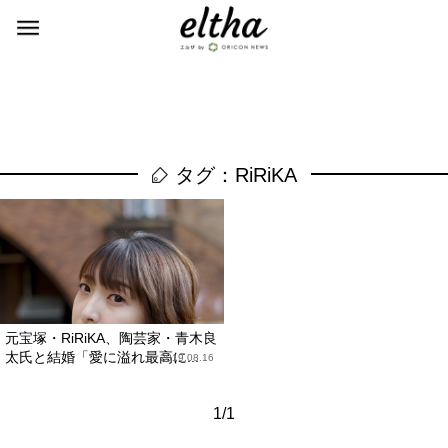
タグ：RiRiKA
元宝塚・RiRiKA、陶芸家・青木良
太氏と結婚「愛に溢れ最高に...
2019.08.16
1/1