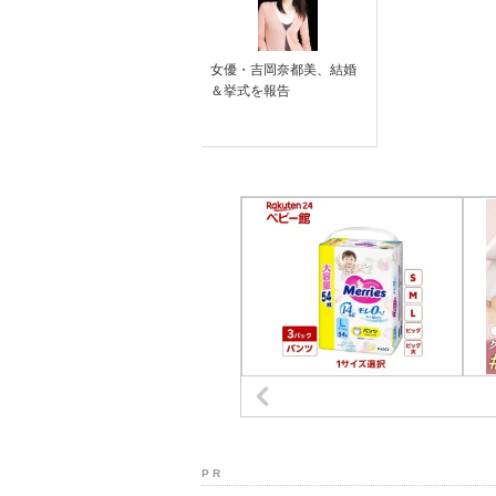
女優・吉岡奈都美、結婚
＆挙式を報告
P R