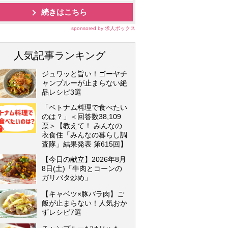
続きはこちら
sponsored by 求人ボックス
人気記事ランキング
ジュワッと旨い！ゴーヤチ
ャンプルーが止まらない絶
品レシピ3選
「ベトナム料理で食べたい
のは？」＜回答数38,109
票＞【教えて！ みんなの
衣食住「みんなの暮らし調
査隊」結果発表 第615回】
【今日の献立】2026年8月
8日(土)「牛肉とコーンの
ガリバタ炒め」
【キャベツ×豚バラ肉】ご
飯が止まらない！人気おか
ずレシピ7選