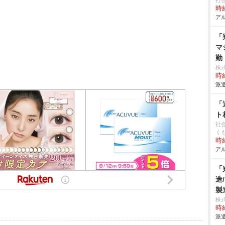
社
時給
アル
「
マ
勤
株
時給
派遣
「
ト
社
く
時給
アル
「
造
製
株
時給
派遣