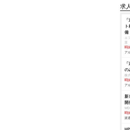
求
「
ト
備
エ
里
時給
アル
「
の
株
時給
アル
新
開
W
時給
派遣
H