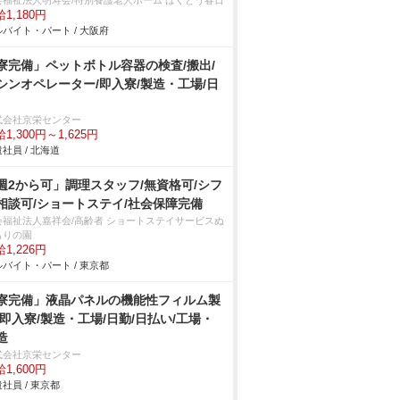
会福祉法人明寿会/特別養護老人ホーム はくとう春日
1,180円
バイト・パート / 大阪府
寮完備」ペットボトル容器の検査/搬出/
シンオペレーター/即入寮/製造・工場/日
式会社京栄センター
1,300円～1,625円
社員 / 北海道
週2から可」調理スタッフ/無資格可/シフ
相談可/ショートステイ/社会保障完備
会福祉法人嘉祥会/高齢者 ショートステイサービスぬ
もりの園
1,226円
バイト・パート / 東京都
寮完備」液晶パネルの機能性フィルム製
/即入寮/製造・工場/日勤/日払い/工場・
造
式会社京栄センター
1,600円
社員 / 東京都