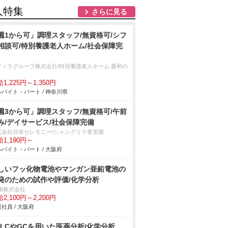
人特集
さらに見る
週1から可」調理スタッフ/無資格可/シフ
相談可/特別養護老人ホーム/社会保障完
フィラグループ株式会社/特別養護老人ホーム 愛和の
1,225円～1,350円
バイト・パート / 神奈川県
週3から可」調理スタッフ/無資格可/午前
み/デイサービス/社会保障完備
式会社日本セレモニー/シャングリラ香里園
1,190円～
バイト・パート / 大阪府
しいフッ化物電池やマンガン亜鉛電池の
発のための試作や評価/化学分析
DB株式会社
2,100円～2,200円
社員 / 大阪府
PLCやGCを用いた医薬分析/化学分析