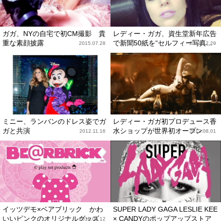
ガガ、NYの自宅で初CM撮影 貴
レディー・ガガ、資生堂新年広告
重な素顔披露
で新聞50紙を“セルフィー写真...
2015.07.28
2014.12.29
ミニー、ランバンのドレス姿でガ
レディー・ガガ初プロデュース香
ガと共演
水ショップが世界初オープン
2012.11.16
2012.08.01
イッツデモ×ベアブリック かわ
SUPER LADY GAGA LESLIE KEE
いいピンクのオリジナルグッズ
× CANDYのポップアップストア
2012.05.12