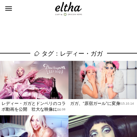
タグ：レディー・ガガ
レディー・ガガとドンペリのコラ
ガガ、“原宿ガール”に変身
2015.10.14
ボ動画を公開 壮大な映像に...
2021.04.08