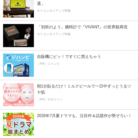
選」
オリコンタイアップ特集
「別班のよう」腕時計で『VIVANT』の世界観再現
オリコンタイアップ特集
自販機にピッ！ですぐに買えちゃう
（PR）ジハンピ
朝1分貼るだけ！ミルクピールで一日中ずっとうるツ
ヤ肌
（PR）サボリーノ
2026年7月夏ドラマも、注目作＆話題作が勢ぞろい！