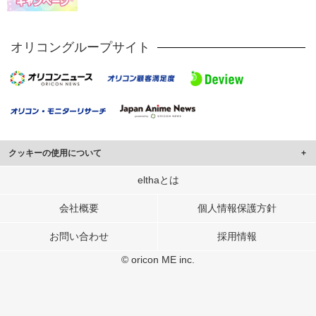
オリコングループサイト
クッキーの使用について
このサイトでは Cookie を使用して、ユーザーに合わせたコンテンツや広告の
elthaとは
表示、ソーシャル メディア機能の提供、広告の表示回数やクリック数の測定を
行っています。
会社概要
個人情報保護方針
また、ユーザーによるサイトの利用状況についても情報を収集し、ソーシャル
お問い合わせ
採用情報
メディアや広告配信、データ解析の各パートナーに提供しています。
各パートナーは、この情報とユーザーが各パートナーに提供した他の情報や、
© oricon ME inc.
ユーザーが各パートナーのサービスを使用したときに収集した他の情報を組み
合わせて使用することがあります。