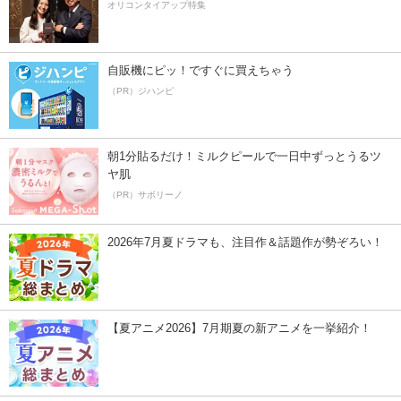
オリコンタイアップ特集
自販機にピッ！ですぐに買えちゃう
（PR）ジハンピ
朝1分貼るだけ！ミルクピールで一日中ずっとうるツ
ヤ肌
（PR）サボリーノ
2026年7月夏ドラマも、注目作＆話題作が勢ぞろい！
【夏アニメ2026】7月期夏の新アニメを一挙紹介！