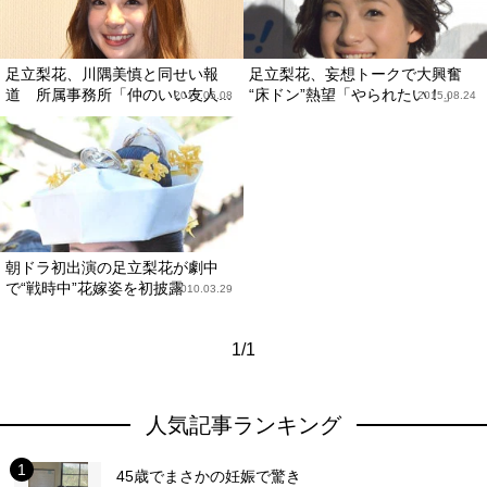
足立梨花、川隅美慎と同せい報
足立梨花、妄想トークで大興奮
道 所属事務所「仲のいい友人...
“床ドン”熱望「やられたい！」
2017.05.08
2015.08.24
朝ドラ初出演の足立梨花が劇中
で“戦時中”花嫁姿を初披露
2010.03.29
1/1
人気記事ランキング
45歳でまさかの妊娠で驚き