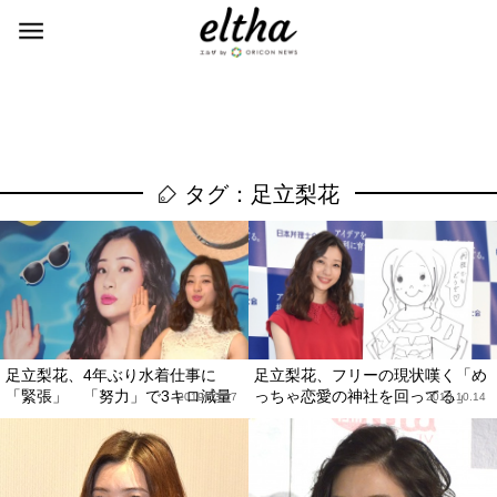
タグ：足立梨花
足立梨花、4年ぶり水着仕事に
足立梨花、フリーの現状嘆く「め
「緊張」 「努力」で3キロ減量
っちゃ恋愛の神社を回ってる」
2019.03.07
2018.10.14