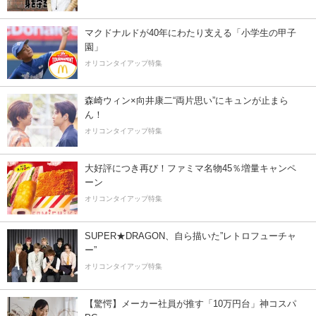
マクドナルドが40年にわたり支える「小学生の甲子
園」
オリコンタイアップ特集
森崎ウィン×向井康二“両片思い”にキュンが止まら
ん！
オリコンタイアップ特集
大好評につき再び！ファミマ名物45％増量キャンペ
ーン
オリコンタイアップ特集
SUPER★DRAGON、自ら描いた”レトロフューチャ
ー”
オリコンタイアップ特集
【驚愕】メーカー社員が推す「10万円台」神コスパ