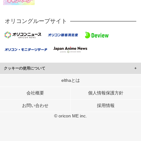
オリコングループサイト
クッキーの使用について
このサイトでは Cookie を使用して、ユーザーに合わせたコンテンツや広告の
elthaとは
表示、ソーシャル メディア機能の提供、広告の表示回数やクリック数の測定を
行っています。
会社概要
個人情報保護方針
また、ユーザーによるサイトの利用状況についても情報を収集し、ソーシャル
お問い合わせ
採用情報
メディアや広告配信、データ解析の各パートナーに提供しています。
各パートナーは、この情報とユーザーが各パートナーに提供した他の情報や、
© oricon ME inc.
ユーザーが各パートナーのサービスを使用したときに収集した他の情報を組み
合わせて使用することがあります。