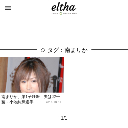
タグ：南まりか
南まりか、第1子妊娠 夫はJ2千
葉・小池純輝選手
2016.10.31
1/1