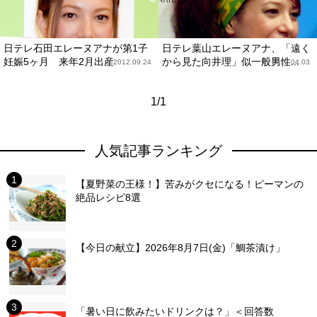
日テレ石田エレーヌアナが第1子
日テレ葉山エレーヌアナ、「遠く
妊娠5ヶ月 来年2月出産
から見た向井理」似一般男性...
2012.09.24
2012.04.03
1/1
人気記事ランキング
【夏野菜の王様！】苦みがクセになる！ピーマンの
絶品レシピ8選
【今日の献立】2026年8月7日(金)「鯛茶漬け」
「暑い日に飲みたいドリンクは？」＜回答数