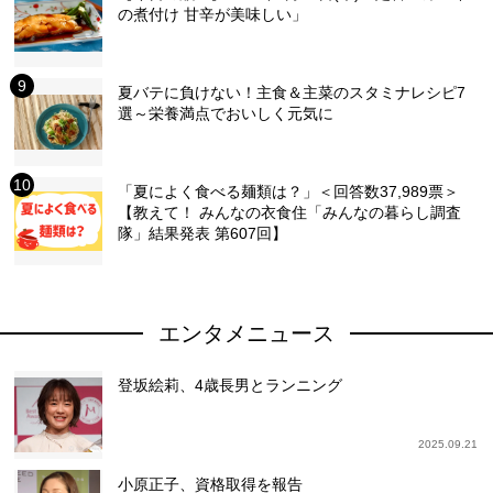
の煮付け 甘辛が美味しい」
夏バテに負けない！主食＆主菜のスタミナレシピ7
選～栄養満点でおいしく元気に
「夏によく食べる麺類は？」＜回答数37,989票＞
【教えて！ みんなの衣食住「みんなの暮らし調査
隊」結果発表 第607回】
エンタメニュース
登坂絵莉、4歳長男とランニング
2025.09.21
小原正子、資格取得を報告