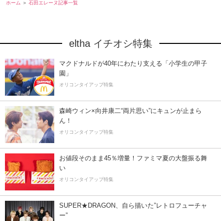
ホーム
石田エレーヌ記事一覧
eltha イチオシ特集
マクドナルドが40年にわたり支える「小学生の甲子
園」
オリコンタイアップ特集
森崎ウィン×向井康二“両片思い”にキュンが止まら
ん！
オリコンタイアップ特集
お値段そのまま45％増量！ファミマ夏の大盤振る舞
い
オリコンタイアップ特集
SUPER★DRAGON、自ら描いた”レトロフューチャ
ー”