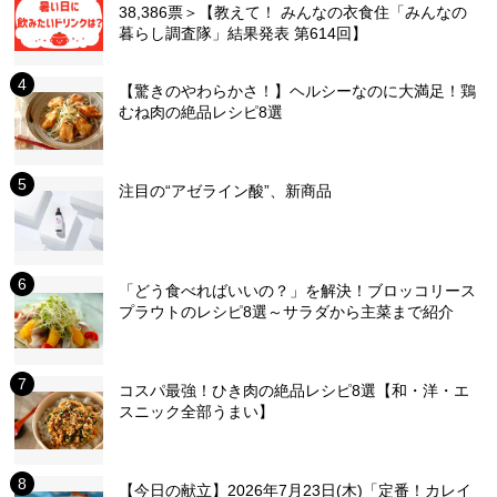
38,386票＞【教えて！ みんなの衣食住「みんなの
暮らし調査隊」結果発表 第614回】
【驚きのやわらかさ！】ヘルシーなのに大満足！鶏
むね肉の絶品レシピ8選
注目の“アゼライン酸”、新商品
「どう食べればいいの？」を解決！ブロッコリース
プラウトのレシピ8選～サラダから主菜まで紹介
コスパ最強！ひき肉の絶品レシピ8選【和・洋・エ
スニック全部うまい】
【今日の献立】2026年7月23日(木)「定番！カレイ