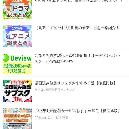
2026年7月夏ドラマも、注目作＆話題作が勢ぞろい！
【夏アニメ2026】7月期夏の新アニメを一挙紹介！
芸能界を志す10代～20代を応援！オーディション・
スクール情報はDeview
漫画読み放題サブスクおすすめ11選【徹底比較】
オリコン顧客満足度ランキング
2026年動画配信サービスおすすめ40選【徹底比較】
CS動画配信サービス20選