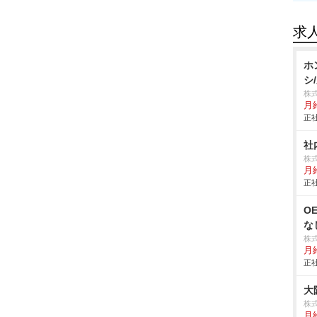
求
ホ
シ
株
月給
正社
社
株
月
正社
O
な
株
月
正社
大
株
月