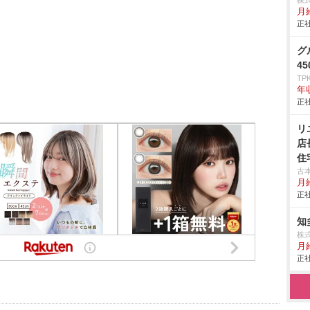
株
月給
正社
グ
4
TP
年
正社
リ
店
住
古
月
正社
知
株
月
正社