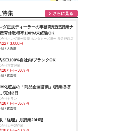
人特集
さらに見る
ンダ正規ディーラーの事務職/ほぼ残業ナ
/産育休取得率100%/未経験OK
式会社ホンダ泉州販売 ホンダカーズ泉州 泉佐野西店
22万3,000円
員 / 大阪府
内SE/100%自社内/ブランクOK
式会社京葉興業
給28万円～38万円
員 / 東京都
EM化粧品の「商品企画営業」/残業ほぼ
し/完休2日
式会社セラン
給28万円～35万円
員 / 東京都
阪「経理」月残業20H程
式会社太平製作所
給30万円～40万円