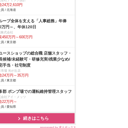
式会社デミング設計
24万2,610円
員 / 北海道
ループ全体を支える「人事総務」年俸
50万円～、年休120日
K株式会社
収450万円～600万円
員 / 東京都
ユースショップの総合職 店舗スタッフ・
長候補/未経験可・研修充実/残業少なめ/
宅手当・社宅制度
本市場 光が丘店
給24万円～35万円
員 / 東京都
多郡 ポンプ場での運転維持管理スタッフ
式会社アイ・メッツ
給22万円～
員 / 愛知県
続きはこちら
sponsored by 求人ボックス