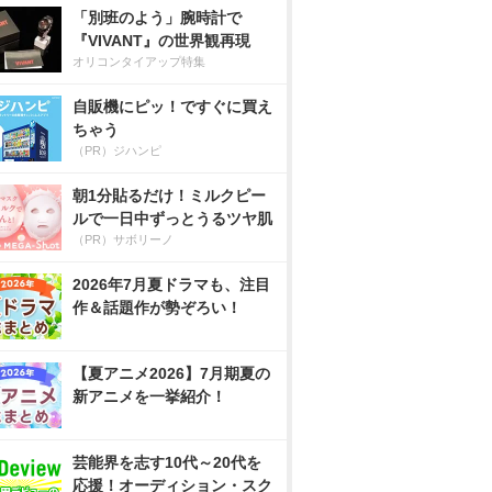
「別班のよう」腕時計で
『VIVANT』の世界観再現
オリコンタイアップ特集
自販機にピッ！ですぐに買え
ちゃう
（PR）ジハンピ
朝1分貼るだけ！ミルクピー
ルで一日中ずっとうるツヤ肌
（PR）サボリーノ
2026年7月夏ドラマも、注目
作＆話題作が勢ぞろい！
【夏アニメ2026】7月期夏の
新アニメを一挙紹介！
芸能界を志す10代～20代を
応援！オーディション・スク