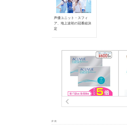
声優ユニット・スフィ
ア、地上波初の冠番組決
定
P R