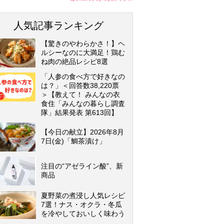
人気記事ランキング
【驚きのやわらかさ！】ヘ
ルシーなのに大満足！鶏む
ね肉の絶品レシピ8選
「人参の食べ方で好きなの
は？」＜回答数38,220票
＞【教えて！ みんなの衣
食住「みんなの暮らし調査
隊」結果発表 第613回】
【今日の献立】2026年8月
7日(金)「鯛茶漬け」
注目の“アゼライン酸”、新
商品
夏野菜の煮浸し人気レシピ
7選！ナス・オクラ・冬瓜
を冷やしておいしく味わう