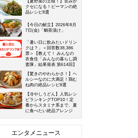
【夏野菜の王様！】苦みが
クセになる！ピーマンの絶
品レシピ8選
【今日の献立】2026年8月
7日(金)「鯛茶漬け」
「暑い日に飲みたいドリン
クは？」＜回答数38,386
票＞【教えて！ みんなの
衣食住「みんなの暮らし調
査隊」結果発表 第614回】
【驚きのやわらかさ！】ヘ
ルシーなのに大満足！鶏む
ね肉の絶品レシピ8選
【冷やしうどん】人気レシ
ピランキングTOP10！定
番からスタミナ系まで、夏
に食べたい絶品アレンジ
エンタメニュース