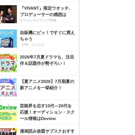
『VIVANT』限定ウオッチ、
プロデューサーの感想は
オリコンタイアップ特集
自販機にピッ！ですぐに買え
ちゃう
（PR）ジハンピ
2026年7月夏ドラマも、注目
作＆話題作が勢ぞろい！
【夏アニメ2026】7月期夏の
新アニメを一挙紹介！
芸能界を志す10代～20代を
応援！オーディション・スク
ール情報はDeview
漫画読み放題サブスクおすす