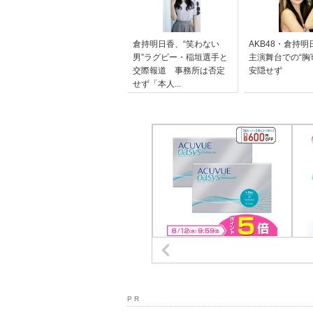
倉持明日香、“笑わない
AKB48・倉持
男”ラグビー・稲垣選手と
主演舞台での“胸
交際報道 事務所は否定
安隠せず
せず「本人...
P R