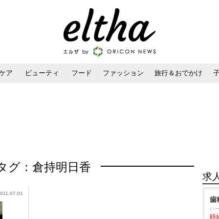
ケア
ビューティ
フード
ファッション
旅行＆おでかけ
ンケア
ダイエット・ボディケア
ヘアスタイル・ヘアアレンジ
タグ：倉持明日香
求
011.07.01
歯
ハ
時給