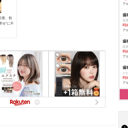
アル
歯
明日香、初
医
寄せ”に不
時給
アル
歯
医
時給
アル
歯
か
時給
アル