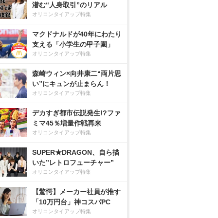
潜む“人身取引”のリアル
オリコンタイアップ特集
マクドナルドが40年にわたり
支える「小学生の甲子園」
オリコンタイアップ特集
森崎ウィン×向井康二“両片思
い”にキュンが止まらん！
オリコンタイアップ特集
デカすぎ都市伝説発生!?ファ
ミマ45％増量作戦再来
オリコンタイアップ特集
SUPER★DRAGON、自ら描
いた”レトロフューチャー”
オリコンタイアップ特集
【驚愕】メーカー社員が推す
「10万円台」神コスパPC
オリコンタイアップ特集