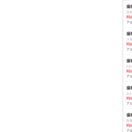
歯
医
時給
アル
歯
大
時給
アル
歯
A D
時給
アル
歯
あ
時給
アル
歯
医
時給
アル