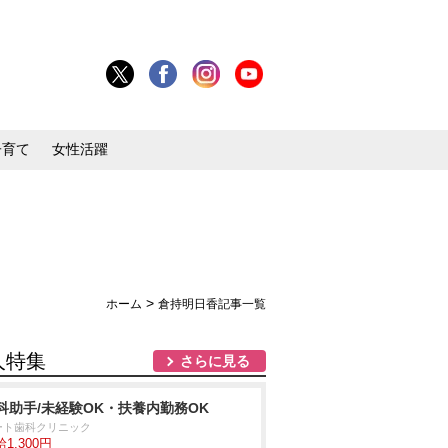
子育て
女性活躍
>
ホーム
倉持明日香記事一覧
人特集
さらに見る
科助手/未経験OK・扶養内勤務OK
ート歯科クリニック
1,300円