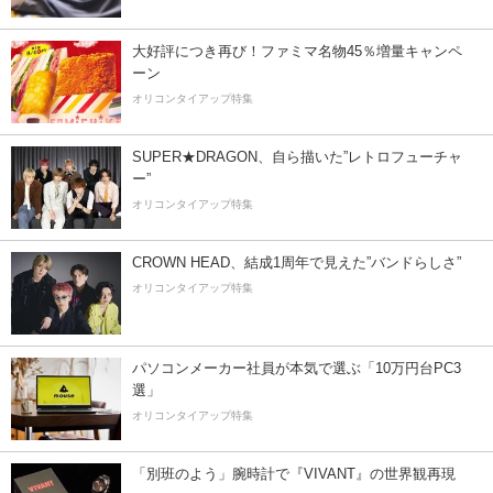
大好評につき再び！ファミマ名物45％増量キャンペ
ーン
オリコンタイアップ特集
SUPER★DRAGON、自ら描いた”レトロフューチャ
ー”
オリコンタイアップ特集
CROWN HEAD、結成1周年で見えた”バンドらしさ”
オリコンタイアップ特集
パソコンメーカー社員が本気で選ぶ「10万円台PC3
選」
オリコンタイアップ特集
「別班のよう」腕時計で『VIVANT』の世界観再現