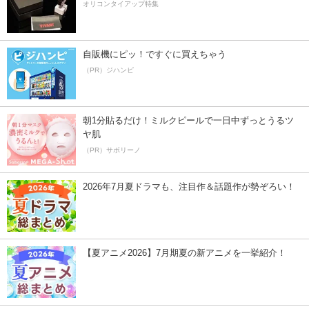
オリコンタイアップ特集
自販機にピッ！ですぐに買えちゃう
（PR）ジハンピ
朝1分貼るだけ！ミルクピールで一日中ずっとうるツ
ヤ肌
（PR）サボリーノ
2026年7月夏ドラマも、注目作＆話題作が勢ぞろい！
【夏アニメ2026】7月期夏の新アニメを一挙紹介！