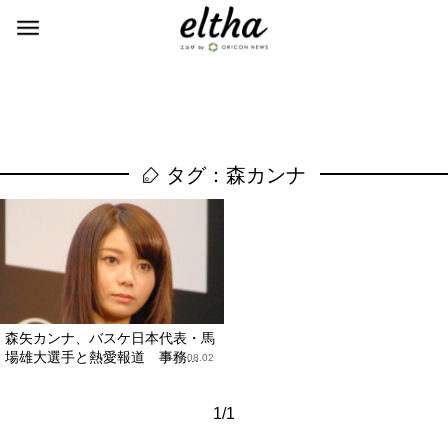
タグ：森カンナ
森矢カンナ、バスケ日本代表・馬
場雄大選手と熱愛報道 事務...
2019.08.02
1/1