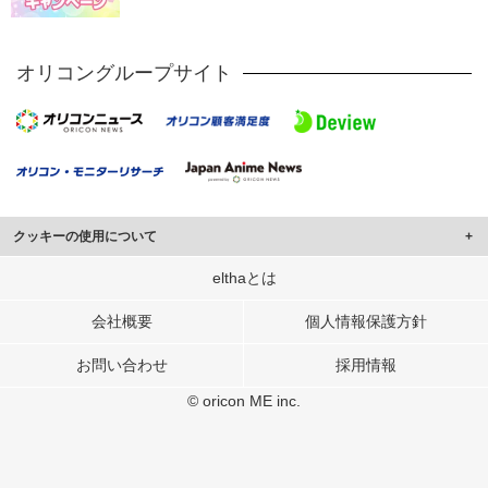
オリコングループサイト
クッキーの使用について
このサイトでは Cookie を使用して、ユーザーに合わせたコンテンツや広告の
elthaとは
表示、ソーシャル メディア機能の提供、広告の表示回数やクリック数の測定を
行っています。
会社概要
個人情報保護方針
また、ユーザーによるサイトの利用状況についても情報を収集し、ソーシャル
お問い合わせ
採用情報
メディアや広告配信、データ解析の各パートナーに提供しています。
各パートナーは、この情報とユーザーが各パートナーに提供した他の情報や、
© oricon ME inc.
ユーザーが各パートナーのサービスを使用したときに収集した他の情報を組み
合わせて使用することがあります。