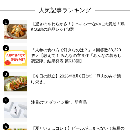
人気記事ランキング
【驚きのやわらかさ！】ヘルシーなのに大満足！鶏
むね肉の絶品レシピ8選
「人参の食べ方で好きなのは？」＜回答数38,220
票＞【教えて！ みんなの衣食住「みんなの暮らし
調査隊」結果発表 第613回】
【今日の献立】2026年8月6日(木)「豚肉のみそ漬
け焼き」
注目の“アゼライン酸”、新商品
【夏といえばコレ！】ビールが止まらない！枝豆の