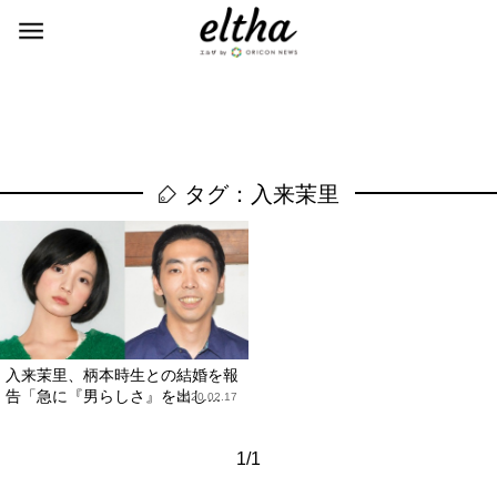
タグ：入来茉里
入来茉里、柄本時生との結婚を報
告「急に『男らしさ』を出し...
2020.02.17
1/1