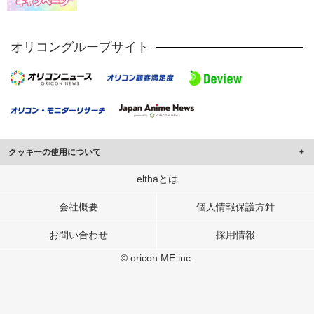
オリコングループサイト
クッキーの使用について
このサイトでは Cookie を使用して、ユーザーに合わせたコンテンツや広告の
elthaとは
表示、ソーシャル メディア機能の提供、広告の表示回数やクリック数の測定を
行っています。
会社概要
個人情報保護方針
また、ユーザーによるサイトの利用状況についても情報を収集し、ソーシャル
お問い合わせ
採用情報
メディアや広告配信、データ解析の各パートナーに提供しています。
各パートナーは、この情報とユーザーが各パートナーに提供した他の情報や、
© oricon ME inc.
ユーザーが各パートナーのサービスを使用したときに収集した他の情報を組み
合わせて使用することがあります。