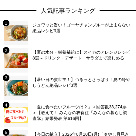
人気記事ランキング
ジュワッと旨い！ゴーヤチャンプルーが止まらない
絶品レシピ3選
【夏の水分・栄養補給に】スイカのアレンジレシピ
8選～ドリンク・デザート・サラダまで楽しめる
【暑い日の救世主！】つるっとさっぱり！夏の冷や
しうどん絶品レシピ3選
「夏に食べたいフルーツは？」＜回答数38,274票
＞【教えて！ みんなの衣食住「みんなの暮らし調
査隊」結果発表 第616回】
【今日の献立】2026年8月10日(月)「冷やし月見き