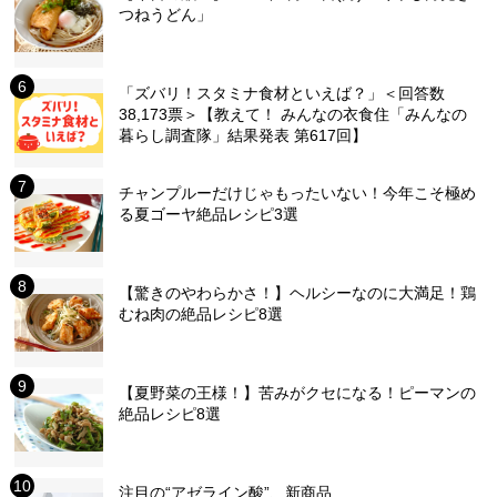
つねうどん」
「ズバリ！スタミナ食材といえば？」＜回答数
38,173票＞【教えて！ みんなの衣食住「みんなの
暮らし調査隊」結果発表 第617回】
チャンプルーだけじゃもったいない！今年こそ極め
る夏ゴーヤ絶品レシピ3選
【驚きのやわらかさ！】ヘルシーなのに大満足！鶏
むね肉の絶品レシピ8選
【夏野菜の王様！】苦みがクセになる！ピーマンの
絶品レシピ8選
注目の“アゼライン酸”、新商品