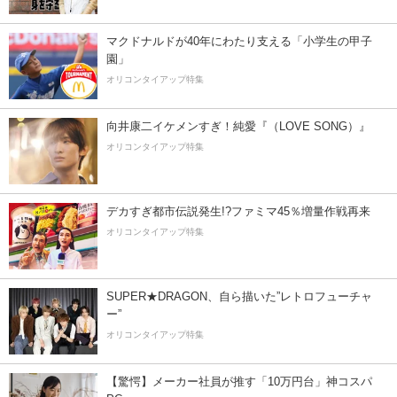
マクドナルドが40年にわたり支える「小学生の甲子
園」
オリコンタイアップ特集
向井康二イケメンすぎ！純愛『（LOVE SONG）』
オリコンタイアップ特集
デカすぎ都市伝説発生!?ファミマ45％増量作戦再来
オリコンタイアップ特集
SUPER★DRAGON、自ら描いた”レトロフューチャ
ー”
オリコンタイアップ特集
【驚愕】メーカー社員が推す「10万円台」神コスパ