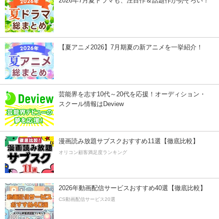
2026年7月夏ドラマも、注目作＆話題作が勢ぞろい！
【夏アニメ2026】7月期夏の新アニメを一挙紹介！
芸能界を志す10代～20代を応援！オーディション・
スクール情報はDeview
漫画読み放題サブスクおすすめ11選【徹底比較】
オリコン顧客満足度ランキング
2026年動画配信サービスおすすめ40選【徹底比較】
CS動画配信サービス20選