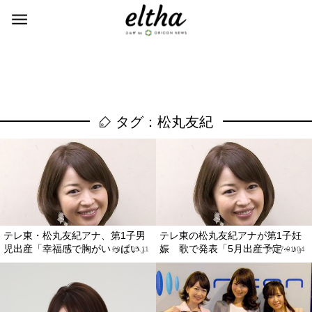
タグ：松丸友紀
テレ東・松丸友紀アナ、第1子男
テレ東の松丸友紀アナが第1子妊
児出産「幸福感で胸がいっぱい」
娠 歌で発表「5月出産予定～♪」
2017.05.11
2017.01.04