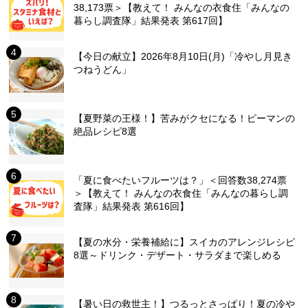
38,173票＞【教えて！ みんなの衣食住「みんなの
暮らし調査隊」結果発表 第617回】
【今日の献立】2026年8月10日(月)「冷やし月見き
つねうどん」
【夏野菜の王様！】苦みがクセになる！ピーマンの
絶品レシピ8選
「夏に食べたいフルーツは？」＜回答数38,274票
＞【教えて！ みんなの衣食住「みんなの暮らし調
査隊」結果発表 第616回】
【夏の水分・栄養補給に】スイカのアレンジレシピ
8選～ドリンク・デザート・サラダまで楽しめる
【暑い日の救世主！】つるっとさっぱり！夏の冷や