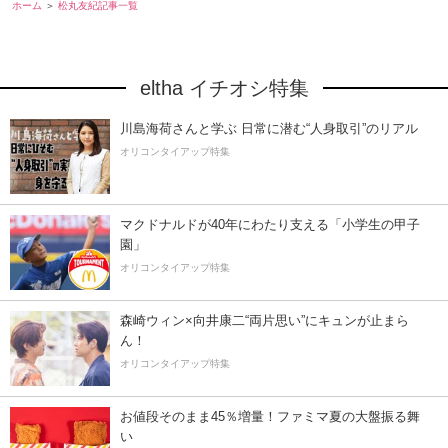
ホーム
松丸友紀記事一覧
eltha イチオシ特集
川島海荷さんと学ぶ 日常に潜む“人身取引”のリアル
オリコンタイアップ特集
マクドナルドが40年にわたり支える「小学生の甲子
園」
オリコンタイアップ特集
森崎ウィン×向井康二“両片思い”にキュンが止まら
ん！
オリコンタイアップ特集
お値段そのまま45％増量！ファミマ夏の大盤振る舞
い