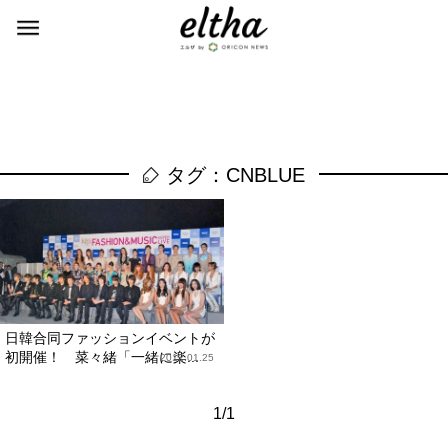
タグ：CNBLUE
日韓合同ファッションイベントが
初開催！ 菜々緒「一緒に楽...
2012.01.25
1/1