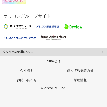
オリコングループサイト
クッキーの使用について
このサイトでは Cookie を使用して、ユーザーに合わせたコンテンツや広告の
elthaとは
表示、ソーシャル メディア機能の提供、広告の表示回数やクリック数の測定を
行っています。
会社概要
個人情報保護方針
また、ユーザーによるサイトの利用状況についても情報を収集し、ソーシャル
お問い合わせ
採用情報
メディアや広告配信、データ解析の各パートナーに提供しています。
各パートナーは、この情報とユーザーが各パートナーに提供した他の情報や、
© oricon ME inc.
ユーザーが各パートナーのサービスを使用したときに収集した他の情報を組み
合わせて使用することがあります。