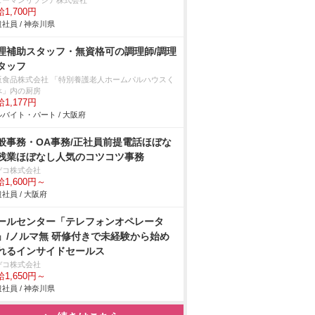
ューマンリソシア株式会社
1,700円
社員 / 神奈川県
理補助スタッフ・無資格可の調理師/調理
タッフ
阪食品株式会社 「特別養護老人ホームパルハウスく
べ」内の厨房
1,177円
バイト・パート / 大阪府
般事務・OA事務/正社員前提電話ほぼな
残業ほぼなし人気のコツコツ事務
デコ株式会社
1,600円～
社員 / 大阪府
ールセンター「テレフォンオペレータ
」/ノルマ無 研修付きで未経験から始め
れるインサイドセールス
デコ株式会社
1,650円～
社員 / 神奈川県