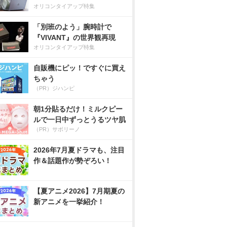
オリコンタイアップ特集
「別班のよう」腕時計で
『VIVANT』の世界観再現
オリコンタイアップ特集
自販機にピッ！ですぐに買え
ちゃう
（PR）ジハンピ
朝1分貼るだけ！ミルクピー
ルで一日中ずっとうるツヤ肌
（PR）サボリーノ
2026年7月夏ドラマも、注目
作＆話題作が勢ぞろい！
【夏アニメ2026】7月期夏の
新アニメを一挙紹介！