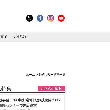
子育て
女性活躍
>
ホーム
紗羅マリー記事一覧
人特集
さらに見る
般事務・OA事務/週3日だけ扶養内OK17
市民センターで施設運営