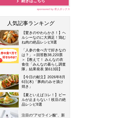
続きはこちら
sponsored by 求人ボックス
人気記事ランキング
【驚きのやわらかさ！】ヘ
ルシーなのに大満足！鶏む
ね肉の絶品レシピ8選
「人参の食べ方で好きなの
は？」＜回答数38,220票
＞【教えて！ みんなの衣
食住「みんなの暮らし調査
隊」結果発表 第613回】
【今日の献立】2026年8月
6日(木)「豚肉のみそ漬け
焼き」
【夏といえばコレ！】ビー
ルが止まらない！枝豆の絶
品レシピ8選
注目の“アゼライン酸”、新