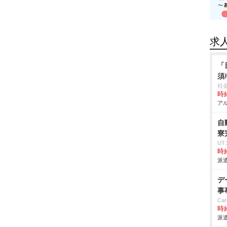
求
「
須
社
時給
アル
自
寮
U
時給
派遣
デ
事
Car
時給
派遣