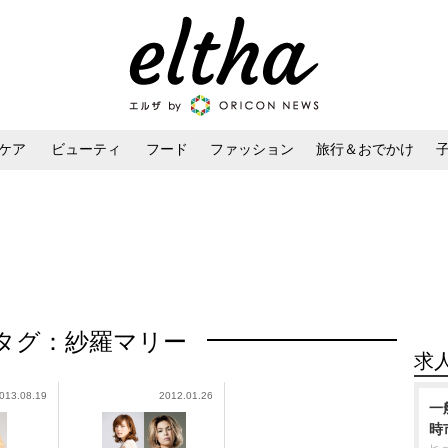
ケア
ビューティ
フード
ファッション
旅行＆おでかけ
ンケア
ダイエット・ボディケア
ヘアスタイル・ヘアアレンジ
タグ：紗羅マリー
求
013.08.19
2012.01.26
一
時