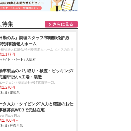
人特集
さらに見る
日勤のみ」調理スタッフ/調理師免許必
/特別養護老人ホーム
会福祉法人仁風会/特別養護老人ホーム ビオスの丘Ⅱ
1,177円
バイト・パート / 大阪府
動車製品のバリ取り・検査・ピッキング/
完備/日払い/工場・製造
Tエージェント株式会社AGT東海第一CU
1,270円
社員 / 愛知県
ータ入力・タイピング/入力と確認のお仕
事務募集WEBで完結在宅
eer Place Plus
1,700円～
社員 / 神奈川県