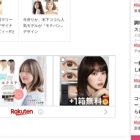
ヒ
時給
派遣
羅マリー
今井りか、木下ココら人
調
デザイナ
気モデルが『モテパン』
ス
～!!!と
デザイン
名
さ
時給
アル
一
し
ア
時給
派遣
コ
ー
ら
ア
時給
派遣