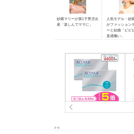
紗羅マリーが第1子男児出
人気モデル・紗
産「楽しんでママに」
がファッション
ーと結婚「ビビビィ
直感働い...
P R