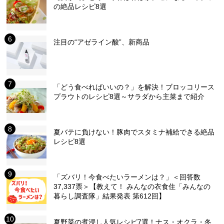
の絶品レシピ8選
注目の“アゼライン酸”、新商品
「どう食べればいいの？」を解決！ブロッコリース
プラウトのレシピ8選～サラダから主菜まで紹介
夏バテに負けない！豚肉でスタミナ補給できる絶品
レシピ8選
「ズバリ！今食べたいラーメンは？」＜回答数
37,337票＞【教えて！ みんなの衣食住「みんなの
暮らし調査隊」結果発表 第612回】
夏野菜の煮浸し人気レシピ7選！ナス・オクラ・冬