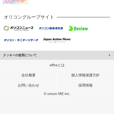
オリコングループサイト
クッキーの使用について
このサイトでは Cookie を使用して、ユーザーに合わせたコンテンツや広告の
elthaとは
表示、ソーシャル メディア機能の提供、広告の表示回数やクリック数の測定を
行っています。
会社概要
個人情報保護方針
また、ユーザーによるサイトの利用状況についても情報を収集し、ソーシャル
お問い合わせ
採用情報
メディアや広告配信、データ解析の各パートナーに提供しています。
各パートナーは、この情報とユーザーが各パートナーに提供した他の情報や、
© oricon ME inc.
ユーザーが各パートナーのサービスを使用したときに収集した他の情報を組み
合わせて使用することがあります。