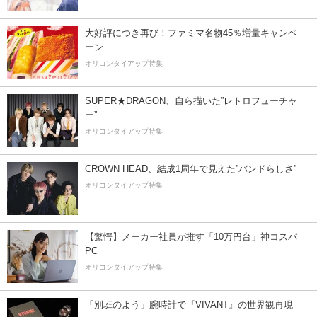
大好評につき再び！ファミマ名物45％増量キャンペ
ーン
オリコンタイアップ特集
SUPER★DRAGON、自ら描いた”レトロフューチャ
ー”
オリコンタイアップ特集
CROWN HEAD、結成1周年で見えた”バンドらしさ”
オリコンタイアップ特集
【驚愕】メーカー社員が推す「10万円台」神コスパ
PC
オリコンタイアップ特集
「別班のよう」腕時計で『VIVANT』の世界観再現