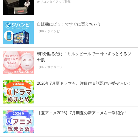
オリコンタイアップ特集
自販機にピッ！ですぐに買えちゃう
（PR）ジハンピ
朝1分貼るだけ！ミルクピールで一日中ずっとうるツ
ヤ肌
（PR）サボリーノ
2026年7月夏ドラマも、注目作＆話題作が勢ぞろい！
【夏アニメ2026】7月期夏の新アニメを一挙紹介！