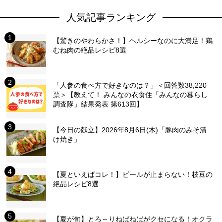
人気記事ランキング
【驚きのやわらかさ！】ヘルシーなのに大満足！鶏
むね肉の絶品レシピ8選
「人参の食べ方で好きなのは？」＜回答数38,220
票＞【教えて！ みんなの衣食住「みんなの暮らし
調査隊」結果発表 第613回】
【今日の献立】2026年8月6日(木)「豚肉のみそ漬
け焼き」
【夏といえばコレ！】ビールが止まらない！枝豆の
絶品レシピ8選
【夏が旬】とろ～りねばねばがクセになる！オクラ