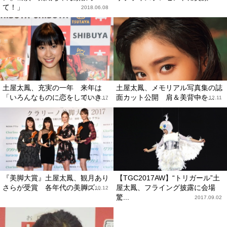
て！」
2018.06.08
土屋太鳳、充実の一年 来年は
土屋太鳳、メモリアル写真集の誌
「いろんなものに恋をしていき...
面カット公開 肩＆美背中を...
2017.12.17
2017.12.11
『美脚大賞』土屋太鳳、観月あり
【TGC2017AW】“トリガール”土
さらが受賞 各年代の美脚ズ...
屋太鳳、フライング披露に会場
2017.10.12
驚...
2017.09.02