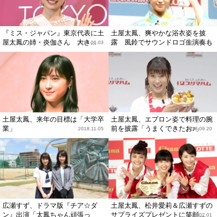
『ミス・ジャパン』東京代表に土
土屋太鳳、爽やかな浴衣姿を披
屋太鳳の姉・炎伽さん 大き...
露 風鈴でサウンドロゴ生演奏も
2019.06.03
2019.05.21
土屋太鳳、来年の目標は「大学卒
土屋太鳳、エプロン姿で料理の腕
業」
前を披露「うまくできたお♪」
2018.11.05
2018.09.20
広瀬すず、ドラマ版『チア☆ダ
土屋太鳳、松井愛莉＆広瀬すずの
ン』出演「太鳳ちゃん頑張っ
サプライズプレゼントに笑顔...
2018.02.01