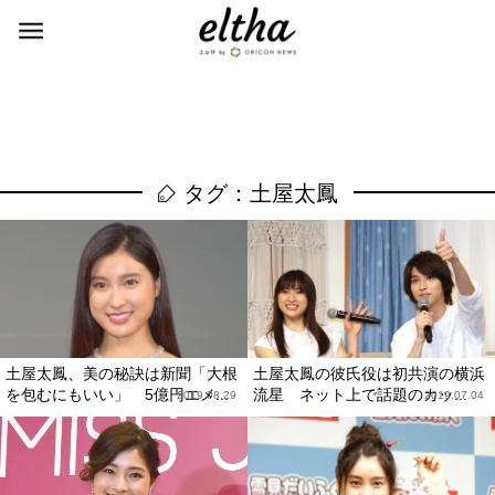
タグ：土屋太鳳
土屋太鳳、美の秘訣は新聞「大根
土屋太鳳の彼氏役は初共演の横浜
を包むにもいい」 5億円エメ...
流星 ネット上で話題のカッ...
2019.08.29
2019.07.04