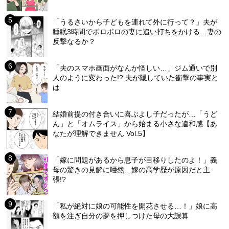
「うるさいから子どもを連れて外に行って？」夫が
睡眠3時間でボロボロの妻に追い打ちをかける…妻の
反撃なるか？
「夫のスマホ画面がなんか怪しい…」ジム通いで別
人のように変わった!? 夫が隠していた衝撃の事実と
は
結婚前提の付き合いに喜ぶよし子だったが…「うど
ん」と「オムライス」から始まる小さな違和感【あ
なたが理解できません Vol.5】
「嫁に問題があるから息子が目移りしたのよ！」義
母の驚きの見解に唖然…嫁の高学歴が原因だと主
張!?
「私が絶対に娘の可能性を開花させる…！」娘に高
額を注ぎ自分の夢を押しつけた母の大誤算