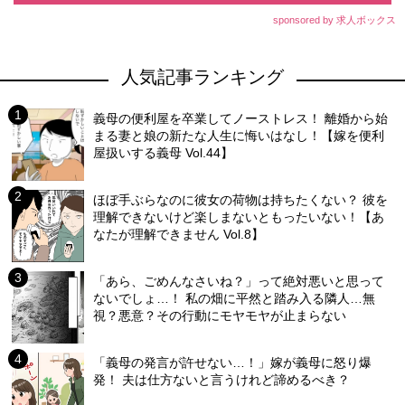
sponsored by 求人ボックス
人気記事ランキング
義母の便利屋を卒業してノーストレス！ 離婚から始
まる妻と娘の新たな人生に悔いはなし！【嫁を便利
屋扱いする義母 Vol.44】
ほぼ手ぶらなのに彼女の荷物は持ちたくない？ 彼を
理解できないけど楽しまないともったいない！【あ
なたが理解できません Vol.8】
「あら、ごめんなさいね？」って絶対悪いと思って
ないでしょ…！ 私の畑に平然と踏み入る隣人…無
視？悪意？その行動にモヤモヤが止まらない
「義母の発言が許せない…！」嫁が義母に怒り爆
発！ 夫は仕方ないと言うけれど諦めるべき？