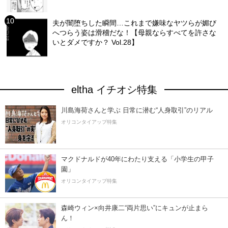
夫が闇堕ちした瞬間…これまで嫌味なヤツらが媚び
へつらう姿は滑稽だな！【母親ならすべてを許さな
いとダメですか？ Vol.28】
eltha イチオシ特集
川島海荷さんと学ぶ 日常に潜む“人身取引”のリアル
オリコンタイアップ特集
マクドナルドが40年にわたり支える「小学生の甲子
園」
オリコンタイアップ特集
森崎ウィン×向井康二“両片思い”にキュンが止まら
ん！