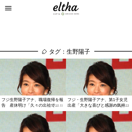
タグ：生野陽子
フジ生野陽子アナ、職場復帰を報
フジ・生野陽子アナ、第1子女児
告 産休明け「久々の出社で...
出産「大きな喜びと感謝の気持...
2019.10.11
2019.04.23