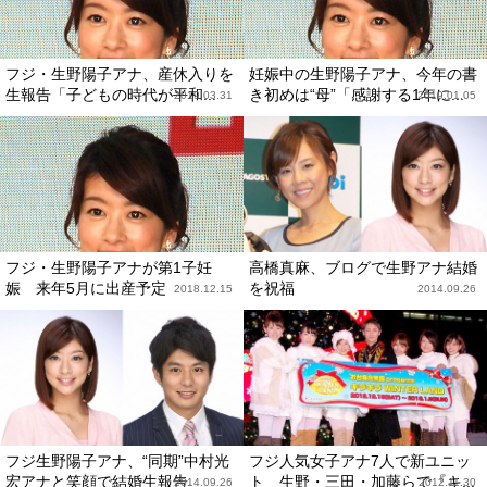
フジ・生野陽子アナ、産休入りを
妊娠中の生野陽子アナ、今年の書
生報告「子どもの時代が平和...
き初めは“母”「感謝する1年に...
2019.03.31
2019.01.05
フジ・生野陽子アナが第1子妊
高橋真麻、ブログで生野アナ結婚
娠 来年5月に出産予定
を祝福
2018.12.15
2014.09.26
フジ生野陽子アナ、“同期”中村光
フジ人気女子アナ7人で新ユニッ
宏アナと笑顔で結婚生報告
ト 生野・三田・加藤らで『キ...
2014.09.26
2012.11.30