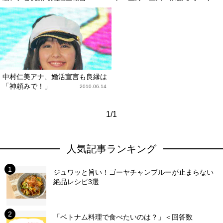
中村仁美アナ、婚活宣言も良縁は
「神頼みで！」
2010.06.14
1/1
人気記事ランキング
ジュワッと旨い！ゴーヤチャンプルーが止まらない
絶品レシピ3選
「ベトナム料理で食べたいのは？」＜回答数