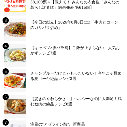
38,109票＞【教えて！ みんなの衣食住「みんなの
暮らし調査隊」結果発表 第615回】
【今日の献立】2026年8月8日(土)「牛肉とコーン
のガリバタ炒め」
【キャベツ×豚バラ肉】ご飯が止まらない！人気お
かずレシピ7選
チャンプルーだけじゃもったいない！今年こそ極め
る夏ゴーヤ絶品レシピ3選
【驚きのやわらかさ！】ヘルシーなのに大満足！鶏
むね肉の絶品レシピ8選
注目の“アゼライン酸”、新商品