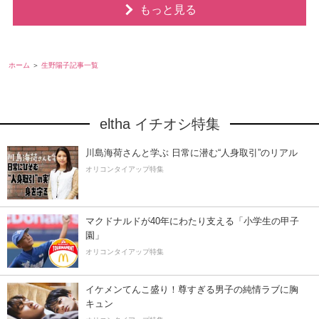
もっと見る
ホーム
生野陽子記事一覧
eltha イチオシ特集
川島海荷さんと学ぶ 日常に潜む“人身取引”のリアル
オリコンタイアップ特集
マクドナルドが40年にわたり支える「小学生の甲子
園」
オリコンタイアップ特集
イケメンてんこ盛り！尊すぎる男子の純情ラブに胸
キュン