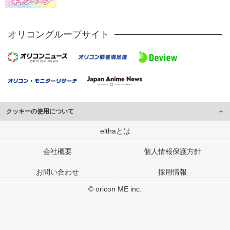
オリコングループサイト
クッキーの使用について
このサイトでは Cookie を使用して、ユーザーに合わせたコンテンツや広告の
elthaとは
表示、ソーシャル メディア機能の提供、広告の表示回数やクリック数の測定を
行っています。
会社概要
個人情報保護方針
また、ユーザーによるサイトの利用状況についても情報を収集し、ソーシャル
お問い合わせ
採用情報
メディアや広告配信、データ解析の各パートナーに提供しています。
各パートナーは、この情報とユーザーが各パートナーに提供した他の情報や、
© oricon ME inc.
ユーザーが各パートナーのサービスを使用したときに収集した他の情報を組み
合わせて使用することがあります。