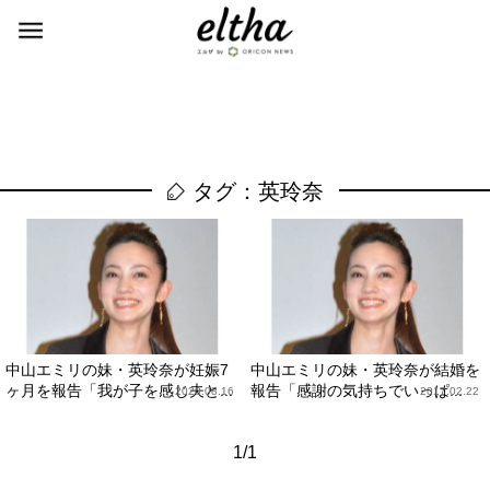
タグ：英玲奈
中山エミリの妹・英玲奈が妊娠7
中山エミリの妹・英玲奈が結婚を
ヶ月を報告「我が子を感じ夫と...
報告「感謝の気持ちでいっぱ...
2020.08.16
2017.02.22
1/1