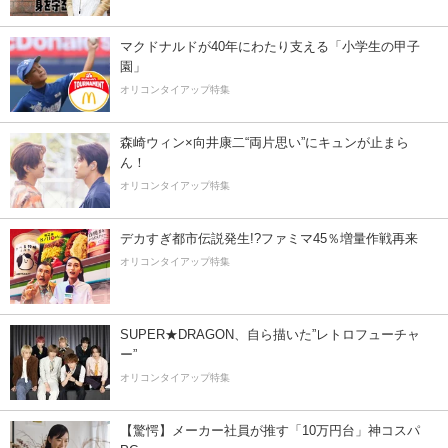
マクドナルドが40年にわたり支える「小学生の甲子
園」
オリコンタイアップ特集
森崎ウィン×向井康二“両片思い”にキュンが止まら
ん！
オリコンタイアップ特集
デカすぎ都市伝説発生!?ファミマ45％増量作戦再来
オリコンタイアップ特集
SUPER★DRAGON、自ら描いた”レトロフューチャ
ー”
オリコンタイアップ特集
【驚愕】メーカー社員が推す「10万円台」神コスパ