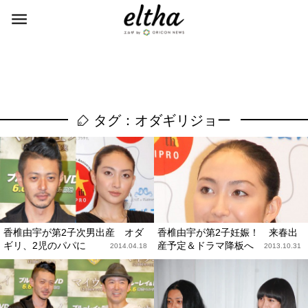
タグ：オダギリジョー
香椎由宇が第2子次男出産 オダ
香椎由宇が第2子妊娠！ 来春出
ギリ、2児のパパに
産予定＆ドラマ降板へ
2014.04.18
2013.10.31