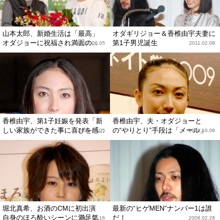
山本太郎、新婚生活は「最高」
オダギリジョー＆香椎由宇夫妻に
オダジョーに祝福され満面の...
第1子男児誕生
2012.06.05
2011.02.08
香椎由宇、第1子妊娠を発表「新
香椎由宇、夫・オダジョーと
しい家族ができた事に喜びを感...
の“やりとり”手段は「メール」
2010.09.05
2009.10.08
堀北真希、お酒のCMに初出演
最新の“ヒゲMEN”ナンバー1は誰
自身のほろ酔いシーンに満足気
だ！
2009.03.16
2008.02.28