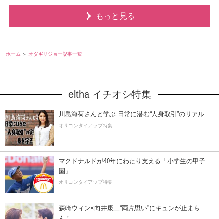
もっと見る
ホーム
オダギリジョー記事一覧
eltha イチオシ特集
川島海荷さんと学ぶ 日常に潜む“人身取引”のリアル
オリコンタイアップ特集
マクドナルドが40年にわたり支える「小学生の甲子
園」
オリコンタイアップ特集
森崎ウィン×向井康二“両片思い”にキュンが止まら
ん！