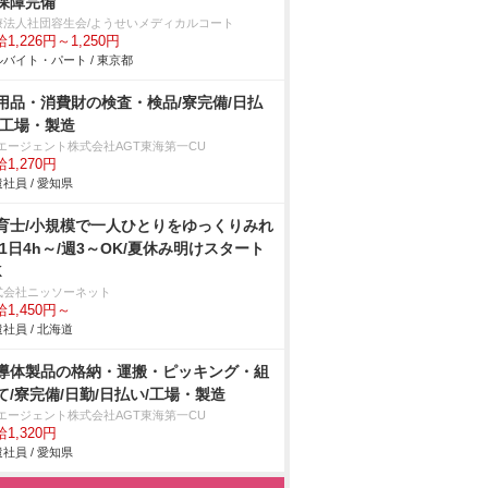
保障完備
療法人社団容生会/ようせいメディカルコート
1,226円～1,250円
バイト・パート / 東京都
用品・消費財の検査・検品/寮完備/日払
/工場・製造
Tエージェント株式会社AGT東海第一CU
1,270円
社員 / 愛知県
育士/小規模で一人ひとりをゆっくりみれ
/1日4h～/週3～OK/夏休み明けスタート
K
式会社ニッソーネット
1,450円～
社員 / 北海道
導体製品の格納・運搬・ピッキング・組
て/寮完備/日勤/日払い/工場・製造
Tエージェント株式会社AGT東海第一CU
1,320円
社員 / 愛知県