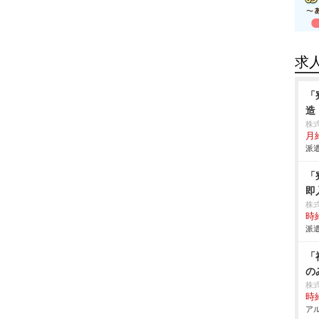
求
「
造
株
月
派遣
「
即
株
時給
派遣
「
の
株
時給
アル