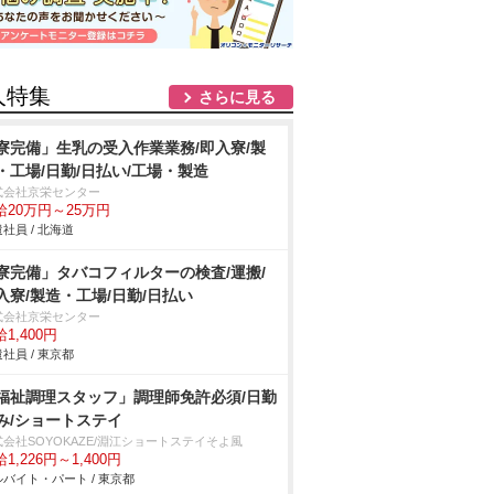
人特集
さらに見る
寮完備」生乳の受入作業業務/即入寮/製
・工場/日勤/日払い/工場・製造
式会社京栄センター
給20万円～25万円
社員 / 北海道
寮完備」タバコフィルターの検査/運搬/
入寮/製造・工場/日勤/日払い
式会社京栄センター
1,400円
社員 / 東京都
福祉調理スタッフ」調理師免許必須/日勤
み/ショートステイ
式会社SOYOKAZE/淵江ショートステイそよ風
1,226円～1,400円
バイト・パート / 東京都