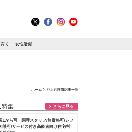
子育て
女性活躍
>
ホーム
池上紗理依記事一覧
人特集
さらに見る
週1から可」調理スタッフ/無資格可/シフ
相談可/サービス付き高齢者向け住宅/社