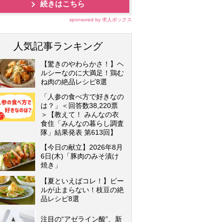
続きはこちら
sponsored by 求人ボックス
人気記事ランキング
【驚きのやわらかさ！】ヘ
ルシーなのに大満足！鶏む
ね肉の絶品レシピ8選
「人参の食べ方で好きなの
は？」＜回答数38,220票
＞【教えて！ みんなの衣
食住「みんなの暮らし調査
隊」結果発表 第613回】
【今日の献立】2026年8月
6日(木)「豚肉のみそ漬け
焼き」
【夏といえばコレ！】ビー
ルが止まらない！枝豆の絶
品レシピ8選
注目の“アゼライン酸”、新