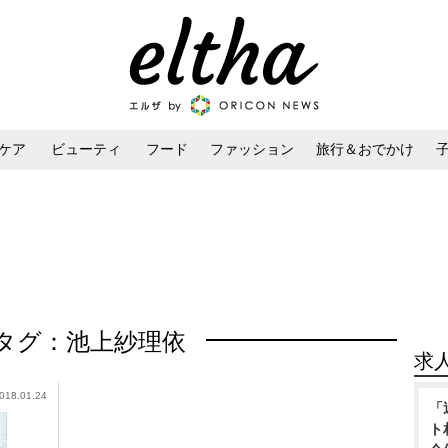
ケア
ビューティ
フード
ファッション
旅行＆おでかけ
ンケア
ダイエット・ボディケア
ヘアスタイル・ヘアアレンジ
タグ：池上紗理依
求
018.01.24
「
ト