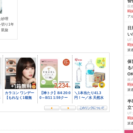
会
医
時給
アル
上紗理
を切り1年
日
』凱旋
い
U
時給
派遣
保
る
O
株
時給
派遣
半
立
U
時給
派遣