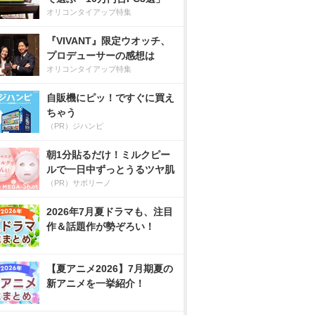
オリコンタイアップ特集
『VIVANT』限定ウオッチ、
プロデューサーの感想は
オリコンタイアップ特集
自販機にピッ！ですぐに買え
ちゃう
（PR）ジハンピ
朝1分貼るだけ！ミルクピー
ルで一日中ずっとうるツヤ肌
（PR）サボリーノ
2026年7月夏ドラマも、注目
作＆話題作が勢ぞろい！
【夏アニメ2026】7月期夏の
新アニメを一挙紹介！