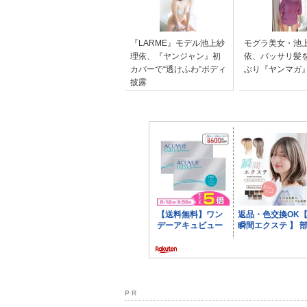
『LARME』モデル池上紗
モグラ美女・池
理依、『ヤンジャン』初
依、バッサリ髪
カバーで“透けふわ”ボディ
ぶり『ヤンマガ
披露
P R