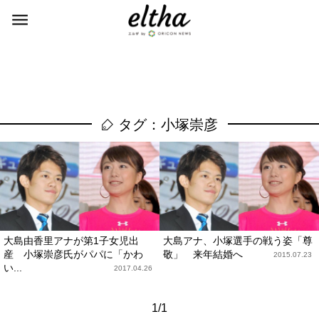
タグ：小塚崇彦
大島由香里アナが第1子女児出
大島アナ、小塚選手の戦う姿「尊
産 小塚崇彦氏がパパに「かわ
敬」 来年結婚へ
2015.07.23
い...
2017.04.26
1/1