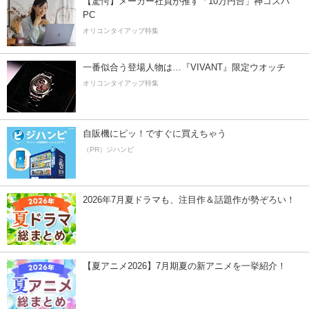
【驚愕】メーカー社員が推す「10万円台」神コスパ
PC
オリコンタイアップ特集
一番似合う登場人物は…『VIVANT』限定ウオッチ
オリコンタイアップ特集
自販機にピッ！ですぐに買えちゃう
（PR）ジハンピ
2026年7月夏ドラマも、注目作＆話題作が勢ぞろい！
【夏アニメ2026】7月期夏の新アニメを一挙紹介！